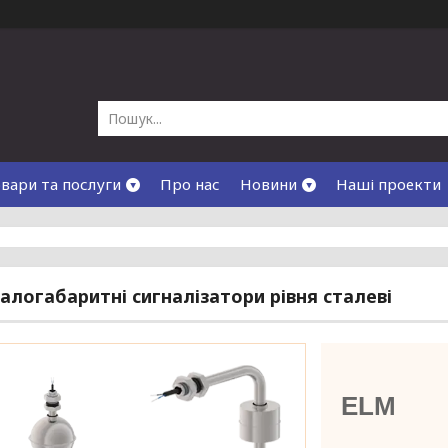
вари та послуги
Про нас
Новини
Наші проекти
алогабаритні сигналізатори рівня сталеві
ELM