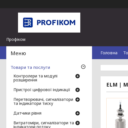
Профіком
Головна
То
Товари та послуги
Контролери та модулі
розширення
ELM | М
Пристрої цифрової індикації
Перетворювачі, сигналізатори
та індикатори тиску
Датчики рівня
Витратоміри, сигналізатори та
індикатори потоку