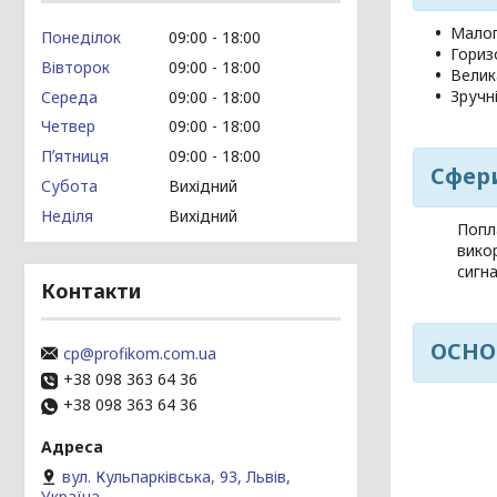
Малог
Понеділок
09:00
18:00
Гориз
Вівторок
09:00
18:00
Велик
Зручн
Середа
09:00
18:00
Четвер
09:00
18:00
Пʼятниця
09:00
18:00
Сфер
Субота
Вихідний
Неділя
Вихідний
Попл
вико
сигн
Контакти
ОСНО
cp@profikom.com.ua
+38 098 363 64 36
+38 098 363 64 36
вул. Кульпарківська, 93, Львів,
Україна