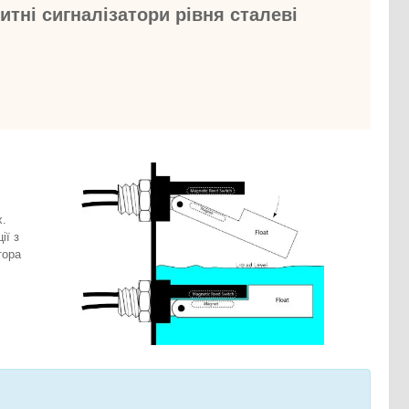
тні сигналізатори рівня сталеві
х.
ії з
тора