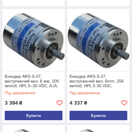
Енкодер ARS-S-37,
Енкодер ARS-S-37,
виступаючий вал, 6 мм, 100
виcтупаючий вал, 6mm, 256
імп/об, HPL 5–30 VDC, A,/A,
імп\об, HPL 5-30 VDC,
B,/B, Z,/Z, кабель 3 м, задній
A,/A,B,/B,Z,/Z, кабель 3м,
Під замовлення
Під замовлення
вихід
задній
3 394
4 337
₴
₴
Купити
Купити