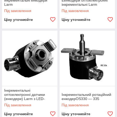
інкрементальні енкодери
Еенкодери оптоелектронні
Larm
інкрементальні Larm
Під замовлення
Під замовлення
Ціну уточнюйте
Ціну уточнюйте
Інкрементальні
оптоелектронні датчики
Інкрементальний ротаційний
(енкодери) Larm з LED-
енкодерOS330 — 335
діодом
Під замовлення
Під замовлення
Ціну уточнюйте
Ціну уточнюйте