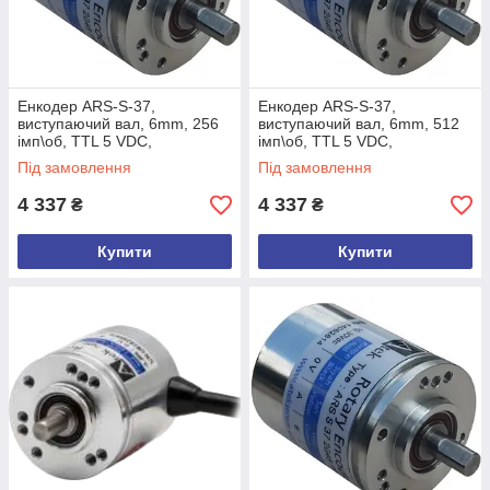
Енкодер ARS-S-37,
Енкодер ARS-S-37,
виcтупаючий вал, 6mm, 256
виcтупаючий вал, 6mm, 512
імп\об, TTL 5 VDC,
імп\об, TTL 5 VDC,
A,/A,B,/B,Z,/Z, кабель 3м,
A,/A,B,/B,Z,/Z, кабель 3м,
Під замовлення
Під замовлення
задній вихід
задній
4 337
4 337
₴
₴
Купити
Купити