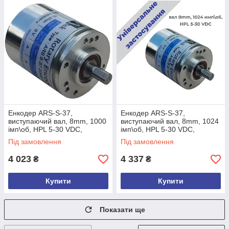
Енкодер ARS-S-37,
Енкодер ARS-S-37,
виcтупаючий вал, 8mm, 1000
виcтупаючий вал, 8mm, 1024
імп\об, HPL 5-30 VDC,
імп\об, HPL 5-30 VDC,
A,/A,B,/B,Z,/Z, кабель 3м,
A,/A,B,/B,Z,/Z, кабель 3м,
Під замовлення
Під замовлення
задній
задній
4 023
4 337
₴
₴
Купити
Купити
Показати ще