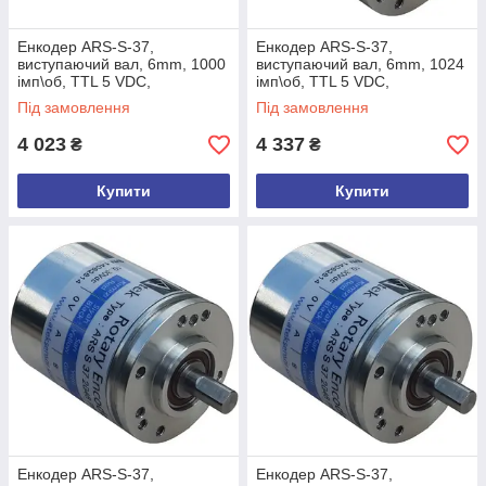
Енкодер ARS-S-37,
Енкодер ARS-S-37,
виcтупаючий вал, 6mm, 1000
виcтупаючий вал, 6mm, 1024
імп\об, TTL 5 VDC,
імп\об, TTL 5 VDC,
A,/A,B,/B,Z,/Z, кабель 3м,
A,/A,B,/B,Z,/Z, кабель 3м,
Під замовлення
Під замовлення
боковий
задній
4 023
4 337
₴
₴
Купити
Купити
Енкодер ARS-S-37,
Енкодер ARS-S-37,