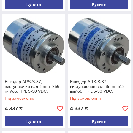
Купити
Купити
Енкодер ARS-S-37,
Енкодер ARS-S-37,
виcтупаючий вал, 8mm, 256
виcтупаючий вал, 8mm, 512
імп\об, HPL 5-30 VDC,
імп\об, HPL 5-30 VDC,
A,/A,B,/B,Z,/Z, кабель 3м,
A,/A,B,/B,Z,/Z, кабель 3м,
Під замовлення
Під замовлення
задній
задній
4 337
4 337
₴
₴
Купити
Купити