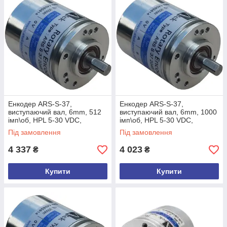
Енкодер ARS-S-37,
Енкодер ARS-S-37,
виcтупаючий вал, 6mm, 512
виcтупаючий вал, 6mm, 1000
імп\об, HPL 5-30 VDC,
імп\об, HPL 5-30 VDC,
A,/A,B,/B,Z,/Z, кабель 3м,
A,/A,B,/B,Z,/Z, кабель 3м,
Під замовлення
Під замовлення
задній
задній
4 337
4 023
₴
₴
Купити
Купити