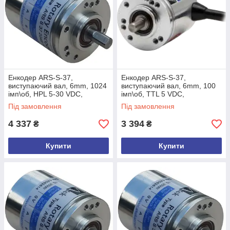
Енкодер ARS-S-37,
Енкодер ARS-S-37,
виcтупаючий вал, 6mm, 1024
виcтупаючий вал, 6mm, 100
імп\об, HPL 5-30 VDC,
імп\об, TTL 5 VDC,
A,/A,B,/B,Z,/Z, кабель 3м,
A,/A,B,/B,Z,/Z, кабель 3м,
Під замовлення
Під замовлення
задній вихід
боковий вихід
4 337
3 394
₴
₴
Купити
Купити