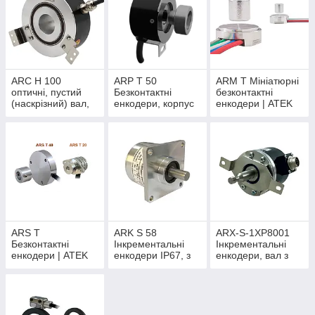
ARC H 100
ARP T 50
ARM T Мініатюрні
оптичні, пустий
Безконтактні
безконтактні
(наскрізний) вал,
енкодери, корпус
енкодери | ATEK
корпус 100мм |
50мм | Atek
ATEK
ARS T
ARK S 58
ARX-S-1XP8001
Безконтактні
Інкрементальні
Інкрементальні
енкодери | ATEK
енкодери IP67, з
енкодери, вал з
фланцем | ATEK
різьбою М8 | ATEK