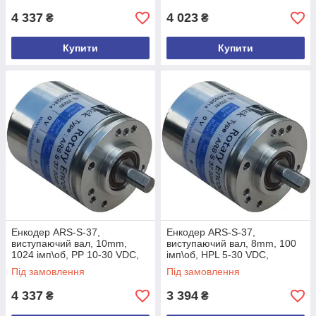
4 337
4 023
₴
₴
Купити
Купити
Енкодер ARS-S-37,
Енкодер ARS-S-37,
виcтупаючий вал, 10mm,
виcтупаючий вал, 8mm, 100
1024 імп\об, PP 10-30 VDC,
імп\об, HPL 5-30 VDC,
A,/A,B,/B,Z,/Z, кабель 3м,
A,/A,B,/B,Z,/Z, кабель 3м,
Під замовлення
Під замовлення
задній
задній
4 337
3 394
₴
₴