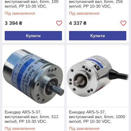
виcтупаючий вал, 6mm, 100
виcтупаючий вал, 6mm, 256
імп\об, PP 10-30 VDC,
імп\об, PP 10-30 VDC,
A,/A,B,/B,Z,/Z, кабель 3м,
A,/A,B,/B,Z,/Z, кабель 3м,
Під замовлення
Під замовлення
задній
задній
3 394
4 337
₴
₴
Купити
Купити
Енкодер ARS-S-37,
Енкодер ARS-S-37,
виcтупаючий вал, 6mm, 512
виcтупаючий вал, 6mm, 1000
імп\об, PP 10-30 VDC,
імп\об, PP 10-30 VDC,
A,/A,B,/B,Z,/Z, кабель 3м,
A,/A,B,/B,Z,/Z, кабель 3м,
Під замовлення
Під замовлення
задній
боковий