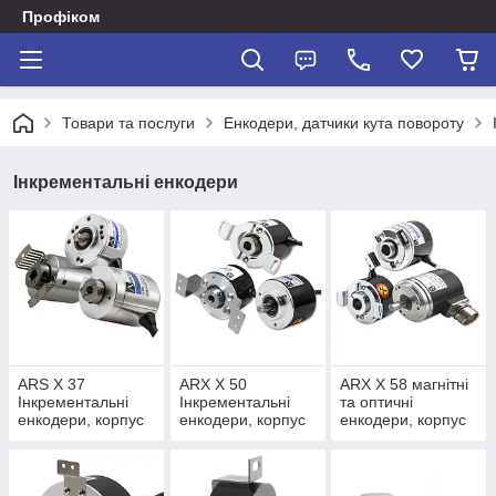
Профіком
Товари та послуги
Енкодери, датчики кута повороту
Інкрементальні енкодери
ARS X 37
ARX X 50
ARX X 58 магнітні
Інкрементальні
Інкрементальні
та оптичні
енкодери, корпус
енкодери, корпус
енкодери, корпус
37мм | ATEK
50мм | ATEK
58мм | ATEK