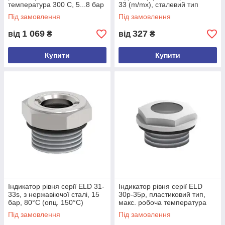
температура 300 С, 5...8 бар
33 (m/mx), сталевий тип
Під замовлення
Під замовлення
1 069
327
від
₴
від
₴
Купити
Купити
Індикатор рівня серії ELD 31-
Індикатор рівня серії ELD
33s, з нержавіючої сталі, 15
30p-35p, пластиковий тип,
бар, 80°C (опц. 150°C)
макс. робоча температура
60°C
Під замовлення
Під замовлення