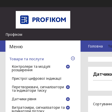
Профіком
Головна
То
Товари та послуги
Контролери та модулі
розширення
Датчик
Пристрої цифрової індикації
Перетворювачі, сигналізатори
та індикатори тиску
Датчики рівня
Витратоміри, сигналізатори та
індикатори потоку