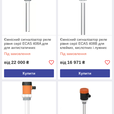
Ємнісний сигналізатор реле
Ємнісний сигналізатор реле
рівня серії ECAS 408A для
рівня серії ECAS 408B для
для антистатичних
клейких, кислотних і лужних
матеріалів, -1...+100 bar
речовин
Під замовлення
Під замовлення
22 000
16 971
від
₴
від
₴
Купити
Купити