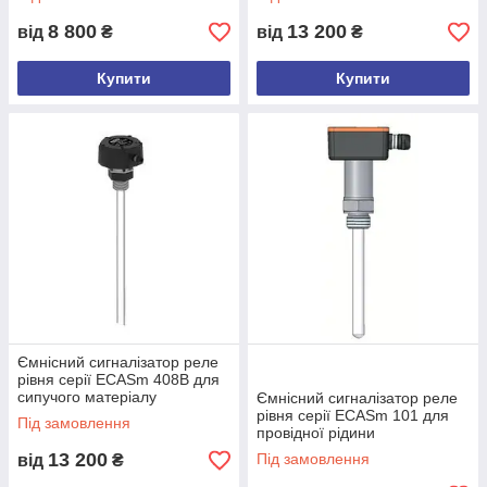
8 800
13 200
від
₴
від
₴
Купити
Купити
Ємнісний сигналізатор реле
рівня серії ECASm 408B для
сипучого матеріалу
Ємнісний сигналізатор реле
рівня серії ECASm 101 для
Під замовлення
провідної рідини
13 200
Під замовлення
від
₴