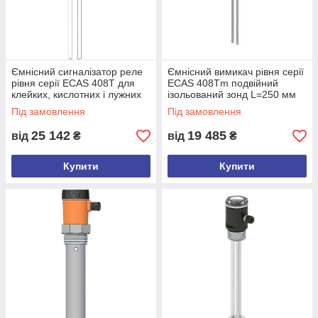
Ємнісний сигналізатор реле
Ємнісний вимикач рівня серії
рівня серії ECAS 408T для
ECAS 408Tm подвійний
клейких, кислотних і лужних
ізольований зонд L=250 мм
речовин до 150 °C
для клейких, кислотних і
Під замовлення
Під замовлення
лужних речовин
25 142
19 485
від
₴
від
₴
Купити
Купити