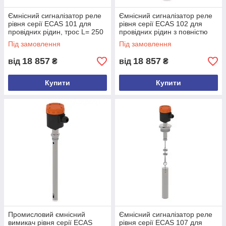
Ємнісний сигналізатор реле
Ємнісний сигналізатор реле
рівня серії ECAS 101 для
рівня серії ECAS 102 для
провідних рідин, трос L= 250
провідних рідин з повністю
мм
ізольованим зондом L= 250
Під замовлення
Під замовлення
mm
18 857
18 857
від
₴
від
₴
Купити
Купити
Промисловий ємнісний
Ємнісний сигналізатор реле
вимикач рівня серії ECAS
рівня серії ECAS 107 для