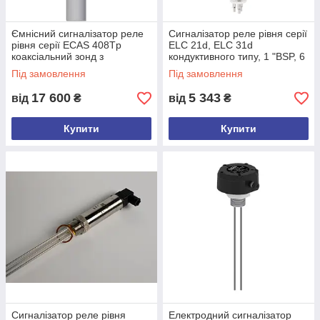
Ємнісний сигналізатор реле
Сигналізатор реле рівня серії
рівня серії ECAS 408Tp
ELC 21d, ELC 31d
коаксіальний зонд з
кондуктивного типу, 1 "BSP, 6
подвійною ізоляцією L 250
бар, 60°C
Під замовлення
Під замовлення
мм для клейких, кислотних
речовин
17 600
5 343
від
₴
від
₴
Купити
Купити
Сигналізатор реле рівня
Електродний сигналізатор