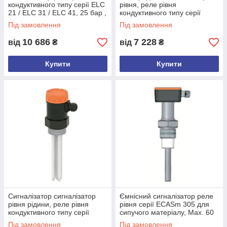
кондуктивного типу серії ELC
рівня, реле рівня
21 / ELC 31 / ELC 41, 25 бар ,
кондуктивного типу серії
200°C
ELCm
Під замовлення
Під замовлення
10 686
7 228
від
₴
від
₴
Купити
Купити
Сигналізатор сигналізатор
Ємнісний сигналізатор реле
рівня рідини, реле рівня
рівня серії ECASm 305 для
кондуктивного типу серії
сипучого матеріалу, Max. 60
ELCp, 25 бар
бар, Max. 150 °C
Під замовлення
Під замовлення