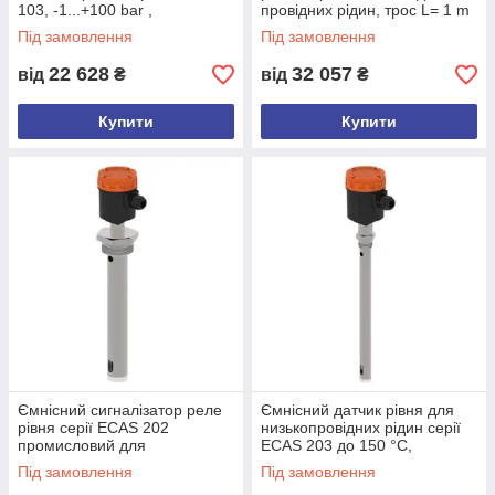
103, -1...+100 bar ,
провідних рідин, трос L= 1 m
-40...+150°C, 3/4" BSP
Під замовлення
Під замовлення
зовнішня різьба
22 628
32 057
від
₴
від
₴
Купити
Купити
Ємнісний сигналізатор реле
Ємнісний датчик рівня для
рівня серії ECAS 202
низькопровідних рідин серії
промисловий для
ECAS 203 до 150 °C,
низькопровідних рідин до 150
-1...+100 bar
Під замовлення
Під замовлення
°C