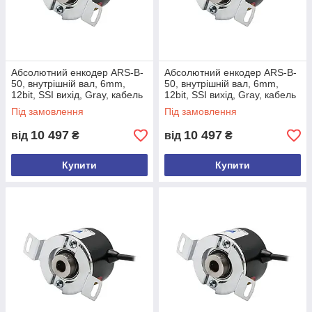
Нафта і газ (обробка труб, крани)
Абсолютний енкодер ARS-B-
Абсолютний енкодер ARS-B-
50, внутрішній вал, 6mm,
50, внутрішній вал, 6mm,
12bit, SSI вихід, Gray, кабель
12bit, SSI вихід, Gray, кабель
ТЕХНІЧНІ ХАРАКТЕРИСТИКИ
5м, боковий
10м, боковий
Під замовлення
Під замовлення
10 497
10 497
від
₴
від
₴
Діапазон вимірювання
0° … 360
Макс. робоча швидкість
3000 об/хв
Купити
Купити
Тип вимірювання
Магнітний
Вихідний сигнал
SSI 13 біт
(протокол)
(12 біт даних + 1 стоп-біт)
Кодування
Грея
Швидкість оновлення
500 Гц (2 мс)
даних
MSB First - [12-бітне положення] +
Формат кадру