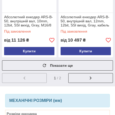
Абсолютний енкодер ARS-B-
Абсолютний енкодер ARS-B-
50, внутрішній вал, 10mm,
50, внутрішній вал, 12mm,
12bit, SSI вихід, Gray, M16/8
12bit, SSI вихід, Gray, кабель
male conn., задній+спираль
3м, задній
Під замовлення
Під замовлення
11 126
10 497
від
₴
від
₴
Купити
Купити
Показати ще
1
/ 2
МЕХАНІЧНІ РОЗМІРИ (мм)
Розміри енкодера