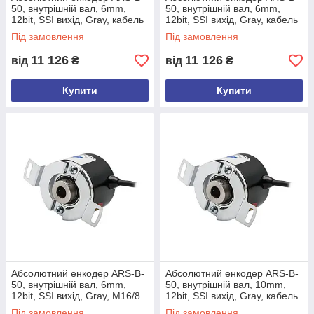
Максимальна тактова
50, внутрішній вал, 6mm,
50, внутрішній вал, 6mm,
2 МГц
частота
12bit, SSI вихід, Gray, кабель
12bit, SSI вихід, Gray, кабель
5м, задній+спираль
10м, задній+спираль
Під замовлення
Під замовлення
Час монофлопа (tm)
20 мкс
Робоча температура
-40...+85 °C
11 126
11 126
від
₴
від
₴
Температура зберігання
-40...+85 °C
Купити
Купити
Клас захисту IP
IP54
Вага
~180 г
Корпус: алюміній
Матеріал
Вал: нержавіюча сталь
Файли для завантаження
Модель
Опис файлу
Мова
Абсолютний енкодер ARS-B-
Абсолютний енкодер ARS-B-
50, внутрішній вал, 6mm,
50, внутрішній вал, 10mm,
ARS B 50 SSI
Технічний опис
EN
12bit, SSI вихід, Gray, M16/8
12bit, SSI вихід, Gray, кабель
male conn., задній+спираль
3м, задній
Під замовлення
Під замовлення