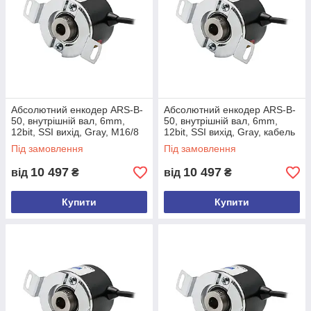
Інтерфейс: SSI
Висока чутливість
Клас захисту: IP54
СФЕРИ ЗАСТОСУВАННЯ
Абсолютний енкодер ARS-B-
Абсолютний енкодер ARS-B-
50, внутрішній вал, 6mm,
50, внутрішній вал, 6mm,
12bit, SSI вихід, Gray, M16/8
12bit, SSI вихід, Gray, кабель
Вітроенергетика / Електростанції
male conn., задній
3м, боковий
Під замовлення
Під замовлення
Транспортні засоби
10 497
10 497
від
₴
від
₴
Преси або обладнання для обробки деревини та
каменю
Купити
Купити
Будівельна техніка
Крани
Сонячні електростанції
Заправні станції
Застосування в харчовій промисловості та
виробництві напоїв