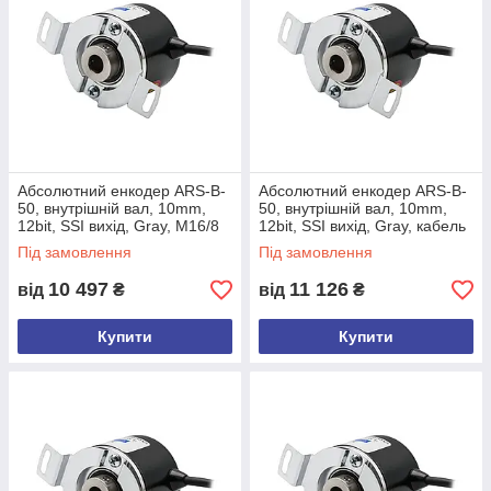
Абсолютний енкодер ARS-B-
Абсолютний енкодер ARS-B-
50, внутрішній вал, 10mm,
50, внутрішній вал, 10mm,
12bit, SSI вихід, Gray, M16/8
12bit, SSI вихід, Gray, кабель
male conn., боковий
3м, задній+спираль
Під замовлення
Під замовлення
10 497
11 126
від
₴
від
₴
Купити
Купити