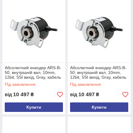
Представлено лише частину асортименту —
уточнюйте доступні моделі у менеджерів.
Абсолютний енкодер ARS-B-
Абсолютний енкодер ARS-B-
50, внутрішній вал, 10mm,
50, внутрішній вал, 10mm,
12bit, SSI вихід, Gray, кабель
12bit, SSI вихід, Gray, кабель
5м, боковий
10м, боковий
Під замовлення
Під замовлення
10 497
10 497
від
₴
від
₴
Купити
Купити