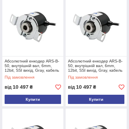
ARS B 50 вихід SSI Абсолютні роторні
енкодери | ATEK
Поворотні енкодери серії ARS B 50 вимірюють за
магнітним принципом, працюють абсолютно точно та
мають інтерфейс SSI.
Вони забезпечують високу чутливість завдяки високій
12-бітній роздільній здатності при 4096 різних
положеннях на 360°.
За бажанням можна замовити різні типи валів, довжину
кабелю або модель роз'єму.
Абсолютний енкодер ARS-B-
Абсолютний енкодер ARS-B-
50, внутрішній вал, 6mm,
50, внутрішній вал, 6mm,
12bit, SSI вихід, Gray, кабель
12bit, SSI вихід, Gray, кабель
Особливості
5м, задній
10м, задній
Під замовлення
Під замовлення
Абсолютне вимірювання за магнітним
10 497
10 497
від
₴
від
₴
принципом
Діаметр корпусу: 50 мм
Купити
Купити
Напівпорожнистий вал: 6 мм, 8 мм, 10 мм, 12
мм або 14 мм
12-бітна кутова роздільна здатність
Робоча швидкість: до 3000 об/хв