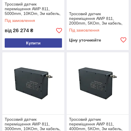
Тросовий датчик
складській техніці та
переміщення AWP 811,
навантажувачах;
5000mm, 10KOm, 3м кабель,
Тросовий датчик
0-10 VDC
переміщення AWP 811,
деревообробних
Під замовлення
2000mm, 5KOm, 3м кабель,
верстатах;
IP67
26 274
Під замовлення
від
₴
будівельній техніці;
Ціну уточнюйте
конвеєрних системах;
Купити
спеціалізованому
промисловому обладнанні.
Технічні характеристики
AWP 820
AWP 811
Тросовий датчик
Тросовий датчик
переміщення AWP 811,
переміщення AWP 811,
3000mm, 10KOm, 3м кабель,
4000mm, 5KOm, 3м кабель,