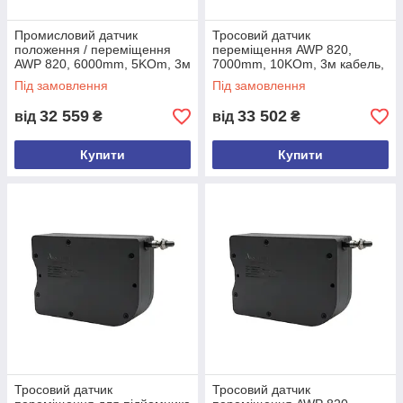
STEP (ZIP)
Промисловий датчик
Тросовий датчик
AWP 811
CAN EDS (ZIP)
положення / переміщення
переміщення AWP 820,
AWP 820, 6000mm, 5KOm, 3м
7000mm, 10KOm, 3м кабель,
AWP 820
Технічний опис
EN
кабель, 0-10 VDC
4-20 mA
Під замовлення
Під замовлення
AWP 820
Технічний опис
UA
32 559
33 502
від
₴
від
₴
AWP 820
EN
USER
Купити
Купити
MANUAL
Analog Output
AWP 820
EN
USER
MANUAL
CANopen
Output
AWP 820
CAD / STEP
(ZIP)
AWP 820
CAN EDS (ZIP)
Тросовий датчик
Тросовий датчик