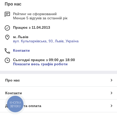
Про нас
S13FM:
Роз'єми M12 (5-контактні): гніздовий + штекерний
(для моделей
Рейтинг не сформований
з резервованим виходом і CANopen).
Менше 5 відгуків за останній рік
5 - Вихідні сигнали: X
AWP 820
Працює з 11.04.2013
:
Без коду :
Потенціометричний
м. Львів
V :
0-10 VDC
вул. Кульпарківська, 93, Львів, Україна
A :
4-20 mA
C :
CANopen
Контакти
6 - Тип виводу: XXXX
Сьогодні працює з 09:00 до 18:00
Без коду : Один вихід
Показати весь графік роботи
Dual : Резервований вихід
7 - Клас захисту: XXX
Про нас
Без коду :
IP54 (стандарт)
E067
: IP67
Контакти
ЕЛЕКТРИЧНІ ПІДКЛЮЧЕННЯ
Примітки.
КНОПКА
(1) Для моделей з аналоговим виходом або CANopen
Доставка та оплата
ЗВ'ЯЗКУ
Аналоговий або потенціометричний
значення опору не задається. Щодо інших значень опору для
моделей з потенціометричним виходом звертайтеся до
Підключення 0–10 В або потенціометра