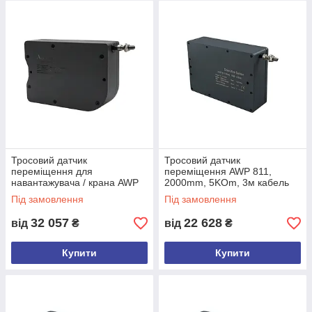
умовах.
Принцип роботи датчиків базується на витягуванні та
автоматичному змотуванні вимірювального троса з
нержавіючої сталі. Лінійне переміщення
перетворюється на електричний сигнал, який може
передаватися до ПЛК, контролерів, систем моніторингу
або іншого обладнання керування.
Серія AWP 800 підтримує різні типи вихідних сигналів,
включаючи потенціометричний вихід, аналогові
сигнали
0–10 В
та
4–20 мА
, а також інтерфейс
CANopen
для інтеграції в сучасні промислові мережі.
Для відповідальних застосувань доступні моделі з
Тросовий датчик
Тросовий датчик
переміщення для
переміщення AWP 811,
резервованим виходом.
навантажувача / крана AWP
2000mm, 5KOm, 3м кабель
820, 6000mm, 5KOm, 3м
Під замовлення
Під замовлення
кабель
32 057
22 628
від
₴
від
₴
Купити
Купити