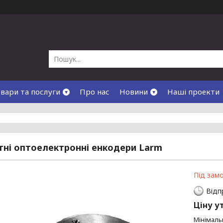
вари та послуги
Про нас
Новини
Наші проекти
ні оптоелектронні енкодери Larm
Під зам
Відп
Ціну у
Мінімаль