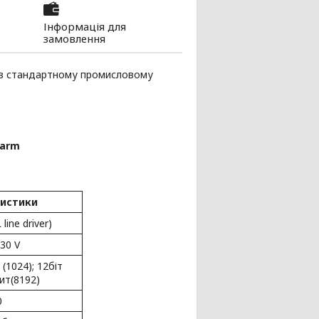
Інформація для
замовлення
 в стандартному промисловому
Larm
истики
line driver)
+30 V
 (1024); 12біт
бит(8192)
0