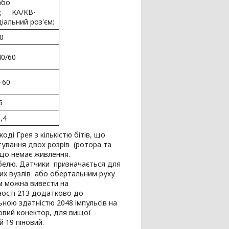
або
ь; KA/KB-
іальний роз'єм;
0
40/60
 +60
5
0,4
ді Грея з кількістю бітів, що
ування двох розрів (ротора та
кщо немає живлення.
абелю. Датчики призначається для
их вузлів або обертальним руху
ям можна вивести на
тності 213 додатково до
ьною здатністю 2048 імпульсів на
новий конектор, для вищої
й 19 піновий.