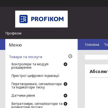
Профіком
Головна
То
Товари та послуги
Контролери та модулі
розширення
Абсолют
Пристрої цифрової індикації
Перетворювачі, сигналізатори
та індикатори тиску
Датчики рівня
Витратоміри, сигналізатори та
індикатори потоку