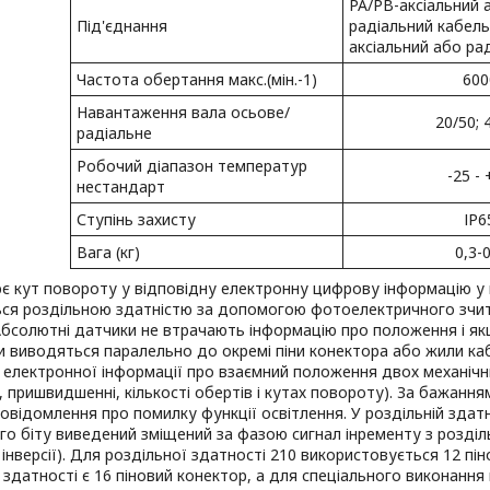
PA/PB-аксіальний 
Під'єднання
радіальний кабел
аксіальний або рад
Частота обертання макс.(мін.-1)
600
Навантаження вала осьове/
20/50; 
радіальне
Робочий діапазон температур
-25 -
нестандарт
Ступінь захисту
ІР6
Вага (кг)
0,3-
 кут повороту у відповідну електронну цифрову інформацію у ко
ься роздільною здатністю за допомогою фотоелектричного зчит
Абсолютні датчики не втрачають інформацію про положення і я
ти виводяться паралельно до окремі піни конектора або жили к
електронної інформації про взаємний положення двох механічн
, пришвидшенні, кількості обертів і кутах повороту). За бажанн
овідомлення про помилку функції освітлення. У роздільній зда
о біту виведений зміщений за фазою сигнал інременту з розділ
 інверсії). Для роздільної здатності 210 використовується 12 пі
 здатності є 16 піновий конектор, а для спеціального виконання 