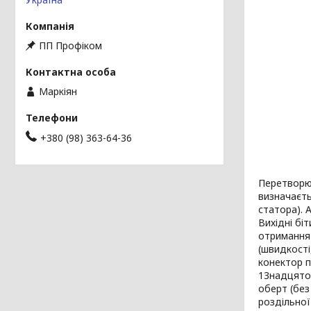
ПП Профіком
Маркіян
+380 (98) 363-64-36
Перетворює
визначаєт
статора). 
Вихідні бі
отримання 
(швидкості
конектор п
13надцятог
оберт (без
роздільної