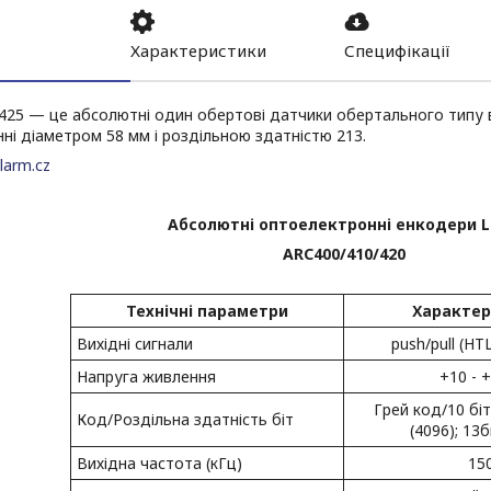
Характеристики
Специфікації
425 — це абсолютні один обертові датчики обертального типу
ні діаметром 58 мм і роздільною здатністю 213.
larm.cz
Абсолютні оптоелектронні енкодери 
ARC400/410/420
Технічні параметри
Характер
Вихідні сигнали
push/pull (HTL 
Напруга живлення
+10 - 
Грей код/10 біт
Код/Роздільна здатність біт
(4096); 13
Вихідна частота (кГц)
15