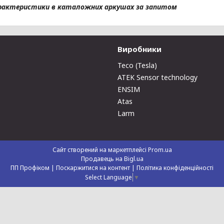
характеристики в каталожних аркушах за запитом
Виробники
Teco (Tesla)
ATEK Sensor technology
ENSIM
Atas
Larm
Сайт створений на маркетплейсі
Prom.ua
Продавець на Bigl.ua
ПП Профіком |
Поскаржитися на контент
|
Політика конфіденційності
Select Language
▼