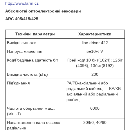
http://www.larm.cz
Абсолютні оптоелектронні енкодери
АRC 405/415/425
Технічні параметри
Характеристики
Вихідні сигнали
line driver 422
Напруга живлення
5±10% V
Код/Роздільна здатність біт
Грей код/ 10 бит(1024); 12біт
(4096); 13бит(8192)
Вихідна частота (кГц)
200
Під'єднання
PA/PB-аксіальний або
радіальний кабель; KA/KB-
аксіальний або радіальний
роз'єм;
Частота обертання макс.
6000
(мін.-1)
Навантаження вала осьове/
20/50; 40/60
радіальне