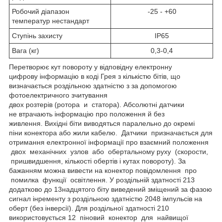
Робочий діапазон
-25 - +60
температур нестандарт
Ступінь захисту
ІР65
Вага (кг)
0,3-0,4
Перетворює кут повороту у відповідну електронну
цифрову інформацію в коді Грея з кількістю бітів, що
визначається роздільною здатністю з за допомогою
фотоелектричного зчитування
двох розтерів (ротора и статора). Абсолютні датчики
не втрачають інформацію про положення й без
живлення. Вихідні біти виводяться паралельно до окремі
піни конектора або жили кабелю. Датчики призначається для
отримання електронної інформації про взаємний положення
двох механічних узлов або обертальному руху (скорости,
пришвидшення, кількості обертів і кутах повороту). За
бажанням можна вивести на конектор повідомлення про
помилка функції освітлення. У роздільній здатності 213
додатково до 13надцятого біту виведений зміщений за фазою
сигнал інременту з роздільною здатністю 2048 імпульсів на
оберт (без інверсії). Для роздільної здатності 210
використовується 12 піновий конектор для найвищої