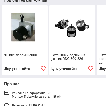
Подібні товари компанії
Лінійне переміщення
Ротаційний подвійний
Опто
датчик RDC 300-326
інкр
Lar
Ціну уточнюйте
Ціну уточнюйте
Цін
Про нас
Рейтинг не сформований
Менше 5 відгуків за останній рік
Працює з 11.04.2013