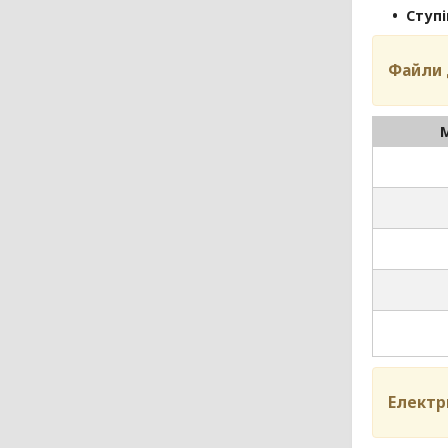
Ступі
Файли 
Електр