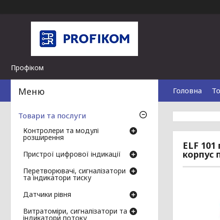
Профіком
Головна
То
Товари та послуги
Контролери та модулі
розширення
ELF 101
корпус 
Пристрої цифрової індикації
Перетворювачі, сигналізатори
та індикатори тиску
Датчики рівня
Витратоміри, сигналізатори та
індикатори потоку