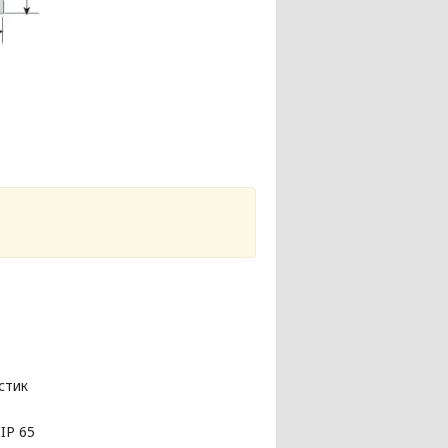
стик
IP 65