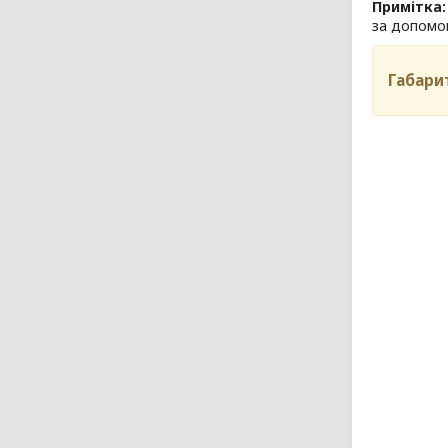
Примітка:
за допомог
Габари