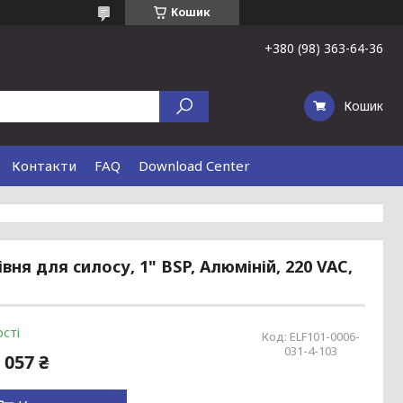
Кошик
+380 (98) 363-64-36
Кошик
Контакти
FAQ
Download Center
ня для силосу, 1" BSP, Алюміній, 220 VAC,
сті
Код:
ELF101-0006-
031-4-103
 057 ₴