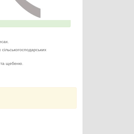
есах.
их сільськогосподарських
у та щебеню.