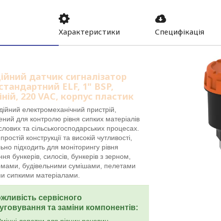
Характеристики
Специфікація
ійний датчик сигналізатор
 стандартний ELF, 1" BSP,
ній, 220 VAC, корпус пластик
дійний електромеханічний пристрій,
ений для контролю рівня сипких матеріалів
слових та сільськогосподарських процесах.
простій конструкції та високій чутливості,
льно підходить для моніторингу рівня
ня бункерів, силосів, бункерів з зерном,
рмами, будівельними сумішами, пелетами
ми сипкими матеріалами.
жливість сервісного
уговування та заміни компонентів: