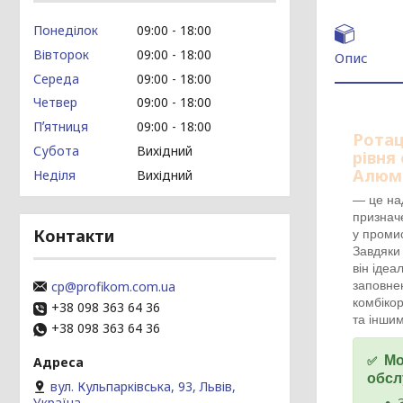
Понеділок
09:00
18:00
Вівторок
09:00
18:00
Опис
Середа
09:00
18:00
Четвер
09:00
18:00
Пʼятниця
09:00
18:00
Ротац
Субота
Вихідний
рівня
Алюмі
Неділя
Вихідний
— це на
признач
Контакти
у проми
Завдяки 
він ідеа
cp@profikom.com.ua
заповнен
комбіко
+38 098 363 64 36
та інши
+38 098 363 64 36
Мо
✅
обсл
вул. Кульпарківська, 93, Львів,
Україна