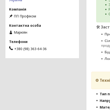
ПП Профіком
🛠️
Зас
Маркіян
Пр
Сі
проду
+380 (98) 363-64-36
Бу
Ло
⚙️ Тех
Тип 
Напр
Мате