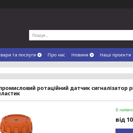
вари та послуги
Про нас
Новини
Наші проекти
 промисловий ротаційний датчик сигналізатор рів
пластик
В наявно
від
10