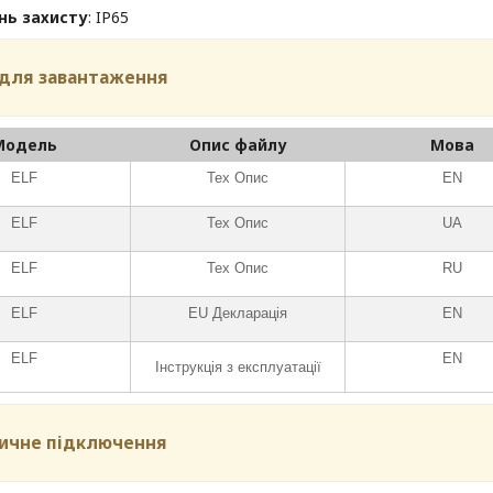
нь захисту
: IP65
для завантаження
Модель
Опис файлу
Мова
ELF
Тех Опис
EN
ELF
Тех Опис
UA
ELF
Тех Опис
RU
ELF
EU Декларація
EN
ELF
EN
Інструкція з експлуатації
ичне підключення