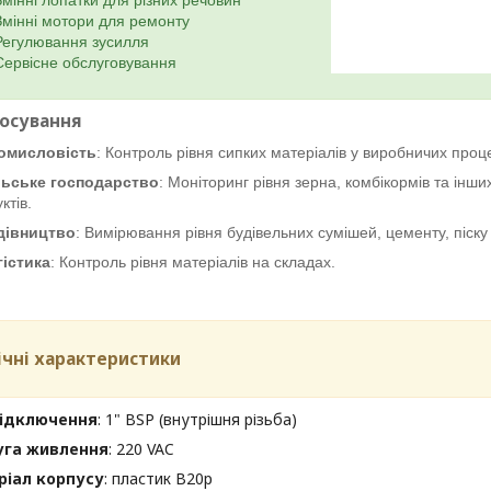
Змінні лопатки для різних речовин
Змінні мотори для ремонту
Регулювання зусилля
Сервісне обслуговування
тосування
омисловість
: Контроль рівня сипких матеріалів у виробничих проц
льське господарство
: Моніторинг рівня зерна, комбікормів та інш
ктів.
дівництво
: Вимірювання рівня будівельних сумішей, цементу, піск
гістика
: Контроль рівня матеріалів на складах.
нічні характеристики
підключення
: 1" BSP (внутрішня різьба)
уга живлення
: 220 VAC
ріал корпусу
: пластик B20p