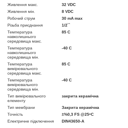
Живлення макс.
32 VDC
Живлення мін.
8 VDC
Робочий струм
30 mA max
Різьба приєднання
1/2``
Температура
85 С
навколишнього
середовища макс.
Температура
-40 С
навколишнього
середовища мін.
Температура
85 С
вимірювального
середовища макс.
Температура
-40 С
вимірювального
середовища мін.
Тип вимірювального
закрита керамічна
елементу
Тип мембрани
Закрита керамічна
Точність
±%0,3 FS @25ᵒC
Електричне підключення
DIN43650-A