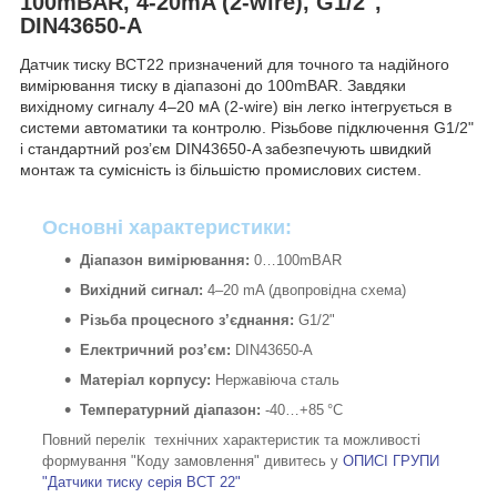
100mBAR, 4-20mA (2-wire), G1/2",
DIN43650-A
Датчик тиску BCT22 призначений для точного та надійного
вимірювання тиску в діапазоні до 100mBAR. Завдяки
вихідному сигналу 4–20 мА (2-wire) він легко інтегрується в
системи автоматики та контролю. Різьбове підключення G1/2"
і стандартний роз’єм DIN43650-A забезпечують швидкий
монтаж та сумісність із більшістю промислових систем.
Основні характеристики:
Діапазон вимірювання:
0…100mBAR
Вихідний сигнал:
4–20 mA (двопровідна схема)
Різьба процесного з’єднання:
G1/2"
Електричний роз’єм:
DIN43650-A
Матеріал корпусу:
Нержавіюча сталь
Температурний діапазон:
-40…+85 °C
Повний перелік технічних характеристик та можливості
формування "Коду замовлення" дивитесь у
ОПИСІ ГРУПИ
"Датчики тиску серія BCT 22"