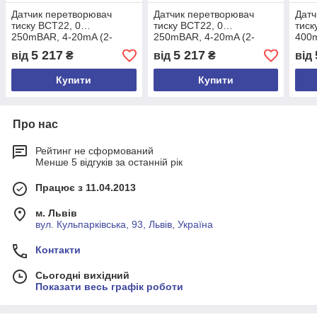
Датчик перетворювач
Датчик перетворювач
Датч
тиску BCT22, 0…
тиску BCT22, 0…
тиск
250mBAR, 4-20mA (2-
250mBAR, 4-20mA (2-
400m
wire), G1/2", DIN43650-A
wire), G1/4", DIN43650-A
wire
5 217
5 217
від
₴
від
₴
від
Купити
Купити
Про нас
Рейтинг не сформований
Менше 5 відгуків за останній рік
Працює з 11.04.2013
м. Львів
вул. Кульпарківська, 93, Львів, Україна
Контакти
Сьогодні вихідний
Показати весь графік роботи