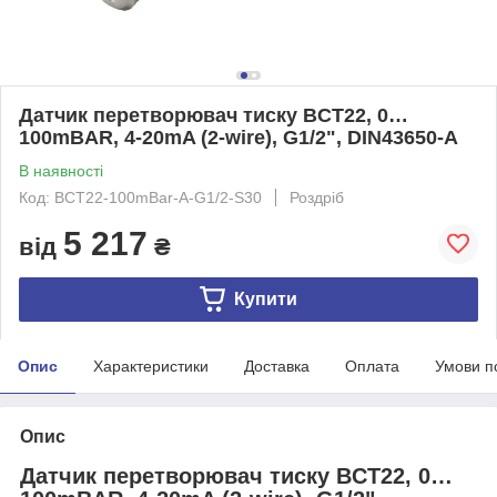
Датчик перетворювач тиску BCT22, 0…
100mBAR, 4-20mA (2-wire), G1/2", DIN43650-A
В наявності
Код: BCT22-100mBar-A-G1/2-S30
Роздріб
5 217
від
₴
Купити
Опис
Характеристики
Доставка
Оплата
Умови п
Опис
Датчик перетворювач тиску BCT22, 0…