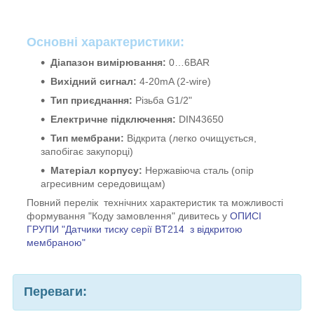
Основні характеристики:
Діапазон вимірювання:
0…6BAR
Вихідний сигнал:
4-20mA (2-wire)
Тип приєднання:
Різьба G1/2"
Електричне підключення:
DIN43650
Тип мембрани:
Відкрита (легко очищується,
запобігає закупорці)
Матеріал корпусу:
Нержавіюча сталь (опір
агресивним середовищам)
Повний перелік технічних характеристик та можливості
формування "Коду замовлення" дивитесь у
ОПИСІ
ГРУПИ "Датчики тиску серії BT214 з відкритою
мембраною"
Переваги: