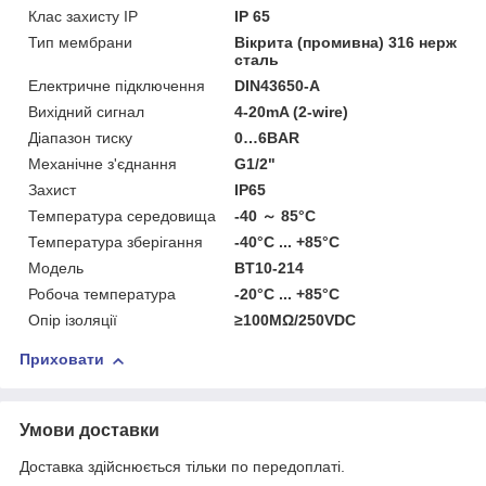
Клас захисту ІР
IP 65
Тип мембрани
Вікрита (промивна) 316 нерж
сталь
Електричне підключення
DIN43650-A
Вихідний сигнал
4-20mA (2-wire)
Діапазон тиску
0…6BAR
Механічне з'єднання
G1/2"
Захист
IP65
Температура середовища
-40 ～ 85°C
Температура зберігання
-40°C ... +85°C
Мoдель
BT10-214
Робоча температура
-20°C ... +85°C
Опір ізоляції
≥100MΩ/250VDC
Приховати
Умови доставки
Доставка здійснюється тільки по передоплаті.