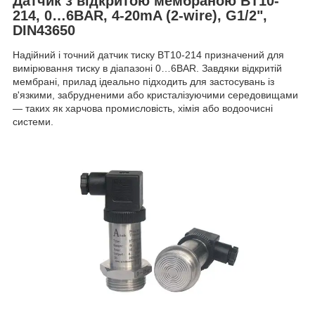
Датчик з відкритою мембраною BT10-
214, 0…6BAR, 4-20mA (2-wire), G1/2",
DIN43650
Надійний і точний датчик тиску BT10-214 призначений для
вимірювання тиску в діапазоні 0…6BAR. Завдяки відкритій
мембрані, прилад ідеально підходить для застосувань із
в'язкими, забрудненими або кристалізуючими середовищами
— таких як харчова промисловість, хімія або водоочисні
системи.