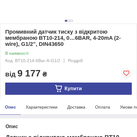
Промивний датчик тиску з відкритою
мембраною BT10-214, 0…6BAR, 4-20mA (2-
wire), G1/2", DIN43650
В наявності
Код: BT10-214-6Bar-A-G1/2
Роздріб
9 177
від
₴
Купити
Опис
Характеристики
Доставка
Оплата
Умови п
Опис