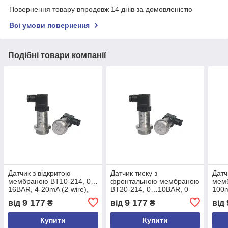
Повернення товару впродовж 14 днів за домовленістю
Всі умови повернення
Подібні товари компанії
Датчик з відкритою
Датчик тиску з
Датч
мембраною BT10-214, 0…
фронтальною мембраною
мем
16BAR, 4-20mA (2-wire),
BT20-214, 0…10BAR, 0-
100m
G1/2", до 150°C, DIN43650
10VDC, G1/2", DIN43650
wire
9 177
9 177
від
₴
від
₴
від
Купити
Купити