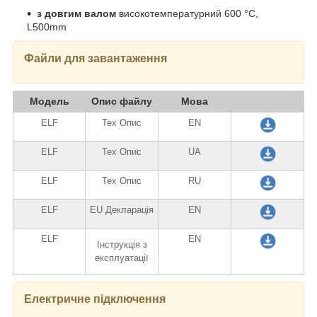
з довгим валом
високотемпературний 600 °C,
L500mm
Файли для завантаження
Модель
Опис файлу
Мова
ELF
Тех Опис
EN
ELF
Тех Опис
UA
ELF
Тех Опис
RU
ELF
EU Декларація
EN
ELF
EN
Інструкція з
експлуатації
Електричне підключення