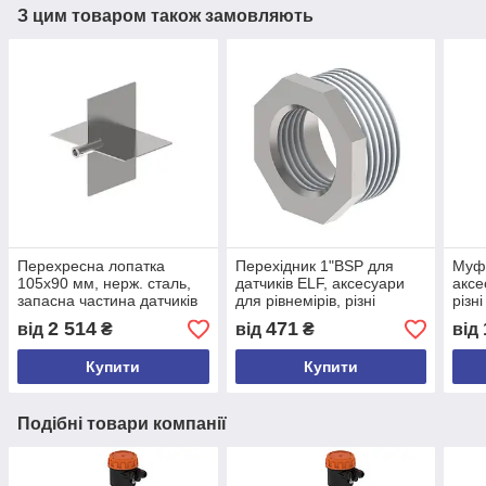
З цим товаром також замовляють
Перехресна лопатка
Перехідник 1"BSP для
Муфт
105x90 мм, нерж. сталь,
датчиків ELF, аксесуари
аксе
запасна частина датчиків
для рівнемірів, різні
різн
ELF
діаметри різьби
2 514
471
від
₴
від
₴
від
Купити
Купити
Подібні товари компанії