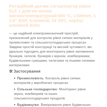
Ротаційний датчик сигналізатор рівня
ELF з довгим валом
високотемпературний 600 °C, L500mm, 1
1/4" BSP, Алюміній, 24 VDC, корпус
алюміній B20x
— це надійний електромеханічний пристрій,
призначений для контролю рівня сипких матеріалів у
промислових та сільськогосподарських процесах.
Завдяки простій конструкції та високій чутливості, він
ідеально підходить для моніторингу рівня заповнення
бункерів, силосів, бункерів з зерном, комбікормами,
будівельними сумішами, пелетами та іншими сипкими
матеріалами.
🛠️
Застосування
Промисловість
: Контроль рівня сипких
матеріалів у виробничих процесах.
Сільське господарство
: Моніторинг рівня
зерна, комбікормів та інших
сільськогосподарських продуктів.
Будівництво
: Вимірювання рівня будівельних