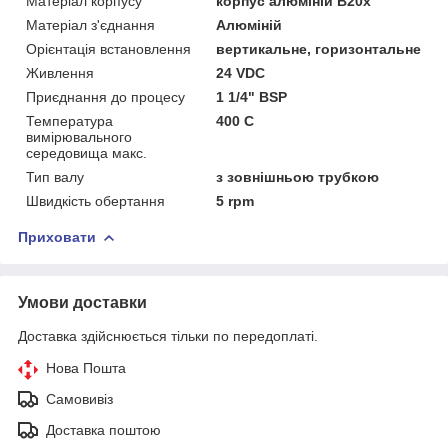
Матеріал корпусу
корпус алюміній B20x
Матеріал з'єднання
Алюміній
Орієнтація встановлення
вертикальне, горизонтальне
Живлення
24 VDC
Приєднання до процесу
1 1/4" BSP
Температура
400 С
вимірювального
середовища макс.
Тип валу
з зовнішньою трубкою
Швидкість обертання
5 rpm
Приховати
Умови доставки
Доставка здійснюється тільки по передоплаті.
Нова Пошта
Самовивіз
Доставка поштою