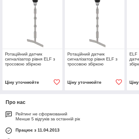
Ротаційний датчик
Ротаційний датчик
ELF 
сигналізатор рівня ELF з
сигналізатор рівня ELF з
датч
тросовою збіркою
тросовою збіркою
збір
L2000mm, 1" BSP,
L3000mm, 1" BSP,
Алюм
Алюміній, 24 VDC , корпус
Алюміній, 24 VDC , корпус
плас
пластик B20p
пластик B20p
Ціну уточнюйте
Ціну уточнюйте
Цін
Про нас
Рейтинг не сформований
Менше 5 відгуків за останній рік
Працює з 11.04.2013