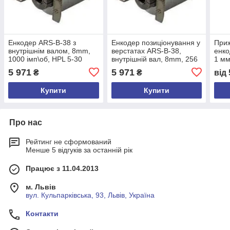
Енкодер ARS-B-38 з
Енкодер позиціонування у
При
внутрішнім валом, 8mm,
верстатах ARS-B-38,
енко
1000 імп\об, HPL 5-30
внутрішній вал, 8mm, 256
1 мм
VDC, A,/A,B,/B,Z,/Z, кабель
імп\об, TTL 5 VDC,
A,/A
5 971
5 971
₴
₴
від
3м, задній
A,/A,B,/B,Z,/Z, кабель 3м,
задній
Купити
Купити
Про нас
Рейтинг не сформований
Менше 5 відгуків за останній рік
Працює з 11.04.2013
м. Львів
вул. Кульпарківська, 93, Львів, Україна
Контакти