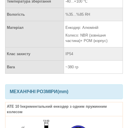
Температура зберігання
-40...+100 °C
Вологість
%35...%85 RH
Матеріал
Енкодер: Алюміній
Колесо: NBR (зовнішня
частина)+ POM (корпус)
Клас захисту
IP54
Вага
~380 гр
МЕХАНІЧНІ РОЗМІРИ(mm)
ATE 10 Інкрементальний енкодер з одним пружинним
колесом