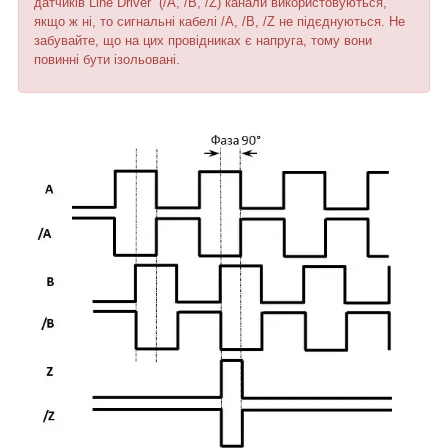
датчиків Line Driver (/A, /B, /Z) канали використовуються,
якщо ж ні, то сигнальні кабелі /A, /B, /Z не підєднуються. Не
забувайте, що на цих провідниках є напруга, тому вони
повинні бути ізольовані.