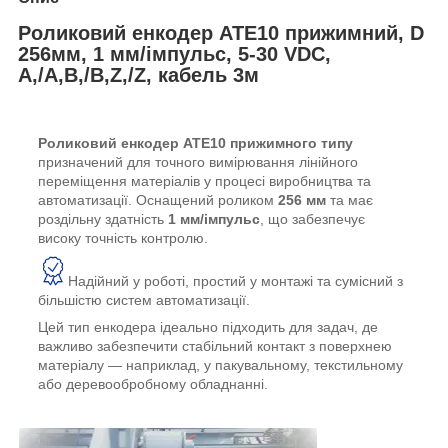
Роликовий енкодер ATE10 прижимний, D
256мм, 1 мм/імпульс, 5-30 VDC,
A,/A,B,/B,Z,/Z, кабель 3м
Роликовий енкодер ATE10 прижимного типу
призначений для точного вимірювання лінійного
переміщення матеріалів у процесі виробництва та
автоматизації. Оснащений роликом
256 мм
та має
роздільну здатність
1 мм/імпульс
, що забезпечує
високу точність контролю.
Надійний у роботі, простий у монтажі та сумісний з
більшістю систем автоматизації.
Цей тип енкодера ідеально підходить для задач, де
важливо забезпечити стабільний контакт з поверхнею
матеріалу — наприклад, у пакувальному, текстильному
або деревообробному обладнанні.