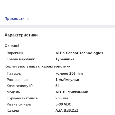
Приховати
Характеристики
Основні
Виробник
ATEK Sensor Technologies
Країна виробник
Туреччина
Користувальницькі характеристики
Тип валу
колесо 256 mm
Разрешение
1 мм/імпульс
Клас захисту ІР
54
Мoдель
ATE10 прижимний
Окружність колеса
256 мм
Рівень сигналу
5-30 VDC
Канали
A,/A,B,/B,Z,/Z