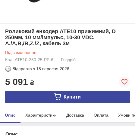
Роликовий енкодер ATE10 прижимний, D
250мм, 10 мм/імпульс, 10-30 VDC,
A,/A,B,/B,Z,/Z, кабель 3м
Під замовлення
Код: ATE10-250-25-PP-6
Роздріб
Відправка з
18 вересня 2026
5 091
₴
Купити
Опис
Характеристики
Доставка
Оплата
Умови п
Опис