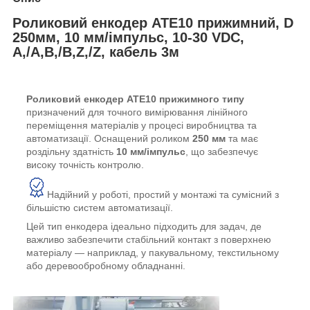
Роликовий енкодер ATE10 прижимний, D
250мм, 10 мм/імпульс, 10-30 VDC,
A,/A,B,/B,Z,/Z, кабель 3м
Роликовий енкодер ATE10 прижимного типу
призначений для точного вимірювання лінійного
переміщення матеріалів у процесі виробництва та
автоматизації. Оснащений роликом
250 мм
та має
роздільну здатність
10 мм/імпульс
, що забезпечує
високу точність контролю.
Надійний у роботі, простий у монтажі та сумісний з
більшістю систем автоматизації.
Цей тип енкодера ідеально підходить для задач, де
важливо забезпечити стабільний контакт з поверхнею
матеріалу — наприклад, у пакувальному, текстильному
або деревообробному обладнанні.