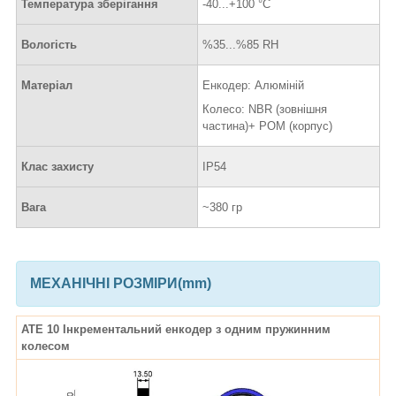
Температура зберігання
-40...+100 °C
Вологість
%35...%85 RH
Матеріал
Енкодер: Алюміній
Колесо: NBR (зовнішня
частина)+ POM (корпус)
Клас захисту
IP54
Вага
~380 гр
МЕХАНІЧНІ РОЗМІРИ(mm)
ATE 10 Інкрементальний енкодер з одним пружинним
колесом