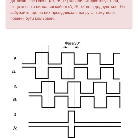
датчиків Line Driver (/A, /B, /Z) канали використовуються,
якщо ж ні, то сигнальні кабелі /A, /B, /Z не підєднуються. Не
забувайте, що на цих провідниках є напруга, тому вони
повинні бути ізольовані.