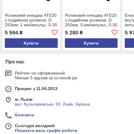
Роликовий енкодер ATE20
Роликовий енкодер ATE20
Енко
з подвійним роликом, D
з подвійним роликом, D
внут
250мм, 1 мм/імпульс, 5-30
250мм, 5 мм/імпульс, 5-30
імп\
VDC, A,/A,B,/B,Z,/Z, кабель
VDC, A,/A,B,/B,Z,/Z, кабель
A,/A
5 594
5 280
5 9
₴
₴
3м
3м
боко
Купити
Купити
Про нас
Рейтинг не сформований
Менше 5 відгуків за останній рік
Працює з 11.04.2013
м. Львів
вул. Кульпарківська, 93, Львів, Україна
Контакти
Сьогодні вихідний
Показати весь графік роботи