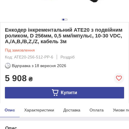
Енкодер інкрементальний ATE20 з подвійним
роликом, D 256мм, 0,5 мм/імпульс, 10-30 VDC,
A,/A,B,/B,Z,/Z, кабель 3м
Під замовлення
Код: ATE20-256-512-PP-6
Роздріб
Відправка з
18 вересня 2026
5 908
₴
Купити
Опис
Характеристики
Доставка
Оплата
Умови п
Опис