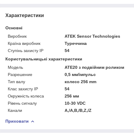
Характеристики
Основні
Виробник
ATEK Sensor Technologies
Країна виробник
Туреччина
Ступінь захисту IP
54
Користувальницькі характеристики
Мoдель
ATE20 з подвійним роликом
Разрешение
0,5 мм/імпульс
Тип валу
колесо 256 mm
Клас захисту ІР
54
Окружність колеса
256 мм
Рівень сигналу
10-30 VDC
Канали
A,/A,B,/B,Z,/Z
Приховати