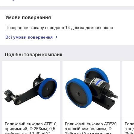
Умови повернення
Повернення товару впродовж 14 днів за домовленістю
Всі умови повернення
Подібні товари компанії
Роликовий енкодер ATE10
Роликовий енкодер ATE20
Роли
прижимний, D 256мм, 0,5
з подвійним роликом, D
з по
мм/імпульс, 10-30 VDC,
256мм, 0,25 мм/імпульс,
256м