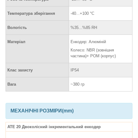
Температура зберігання
-40...+100 °C
Вологість
%35...%85 RH
Матеріал
Енкодер: Алюміній
Колесо: NBR (зовнішня
частина)+ POM (корпус)
Клас захисту
IP54
Вага
~380 гр
МЕХАНІЧНІ РОЗМІРИ(mm)
ATE 20
Двоколісний інкрементальний енкодер