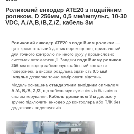
Роликовий енкодер ATE20 з подвійним
роликом, D 256мм, 0,5 мм/імпульс, 10-30
VDC, A,/A,B,/B,Z,/Z, кабель 3м
Роликовий енкодер ATE20 з подвійним роликом
—
це інкрементальний датчик переміщення, призначений
для точного контролю лінійного руху у промислових
системах автоматизації. Завдяки
подвійному роликові
256 мм
енкодер забезпечує стабільний контакт з
поверхнею, а висока роздільна здатність
0,5 мм/
імпульс
дозволяє точно вимірювати відстань.
Модель оснащена
стандартним вихідним сигналом
A,/A, B,/B, Z,/Z
, що забезпечує сумісність із більшістю
систем керування.
Кабель довжиною 3 м
дає змогу
зручно підключити енкодер до контролера або ПЛК без
додаткових подовжувачів.