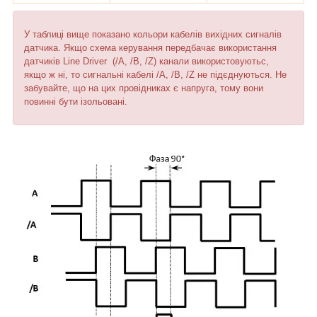
У таблиці вище показано кольори кабелів вихідних сигналів
датчика. Якщо схема керування передбачає використання
датчиків Line Driver (/A, /B, /Z) канали використовуютьс,
якщо ж ні, то сигнальні кабелі /A, /B, /Z не підєднуються. Не
забувайте, що на цих провідниках є напруга, тому вони
повинні бути ізольовані.