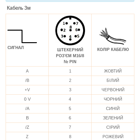
Кабель 3м
СИГНАЛ
КОЛІР КАБЕЛЮ
ШТЕКЕРНИЙ
РОЗ'ЄМ M16/8
№ PIN
A
1
ЖОВТИЙ
/B
2
БІЛИЙ
+V
3
ЧЕРВОНИЙ
0 V
4
ЧОРНИЙ
/A
5
СИНІЙ
B
6
ЗЕЛЕНИЙ
/Z
7
СІРИЙ
Z
8
РОЖЕВИЙ