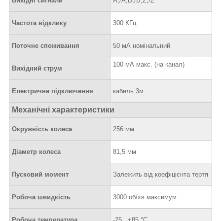
Вихідні сигнали
A,/A,B,/B,Z,/Z
Частота відклику
300 КГц
Поточне споживання
50 мА номінальний
100 мА макс. (на канал)
Вихідний струм
Електричне підключення
кабель 3м
Механічні характеристики
Окружність колеса
256 мм
Діаметр колеса
81,5 мм
Пусковий момент
Залежить від коефіцієнта тертя
Робоча швидкість
3000 об/хв максимум
Робоча температура
-25...+85 °C