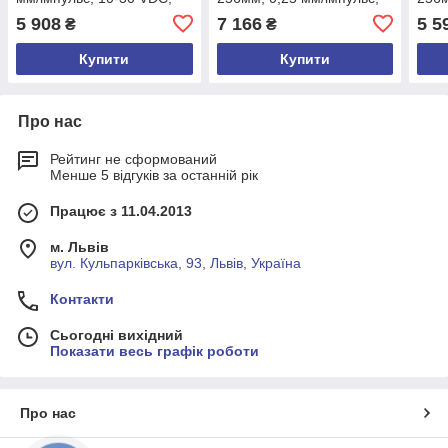
A,/A,B,/B,Z,/Z, кабель 3м
5-30 VDC, A,/A,B,/B,Z,/Z,
VDC,
5 908
7 166
5 5
₴
₴
M16/8pin
3м
Купити
Купити
Про нас
Рейтинг не сформований
Менше 5 відгуків за останній рік
Працює з 11.04.2013
м. Львів
вул. Кульпарківська, 93, Львів, Україна
Контакти
Сьогодні вихідний
Показати весь графік роботи
Про нас