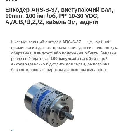
Енкодер ARS-S-37, виcтупаючий вал,
10mm, 100 імп\об, PP 10-30 VDC,
A,/A,B,/B,Z,/Z, кабель 3м, задній
Інкрементальний енкодер
ARS-S-37
— це надійний
промисловий датчик, призначений для визначення кута
обертання, швидкості або положення об’єкта. Завдяки
роздільній здатності
100 імпульсів на оберт
, цей
енкодер ідеально підходить для задач, де потрібна
базова точність із широким діапазоном живлення.