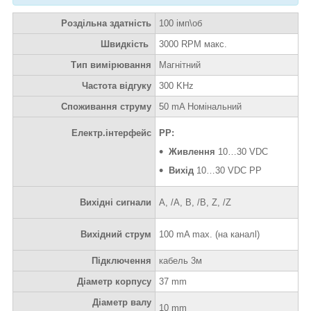
Роздільна здатність
100 імп\об
Швидкість
3000 RPM макс.
Тип вимірювання
Магнітний
Частота відгуку
300 KHz
Споживання струму
50 mA Номінальний
Електр.інтерфейс
PP:
Живлення
10…30 VDC
Вихід
10…30 VDC PP
Вихідні сигнали
A, /A, B, /B, Z, /Z
Вихідний струм
100 mA max. (на каналl)
Підключення
кабель 3м
Діаметр корпусу
37 mm
Діаметр валу
10 mm