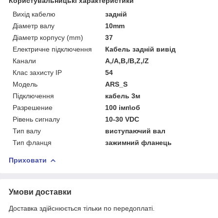
Користувальницькі характеристики
Вихід кабелю
задній
Діаметр валу
10mm
Діаметр корпусу (mm)
37
Електричне підключення
Кабель задній вивід
Канали
A,/A,B,/B,Z,/Z
Клас захисту ІР
54
Мoдель
ARS_S
Підключення
кабель 3м
Разрешение
100 імп\об
Рівень сигналу
10-30 VDC
Тип валу
виcтупаючий вал
Тип фланця
зажимний фланець
Приховати
Умови доставки
Доставка здійснюється тільки по передоплаті.