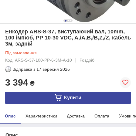
Енкодер ARS-S-37, виcтупаючий вал, 10mm,
100 імп\об, PP 10-30 VDC, A,/A,B,/B,Z,/Z, кабель
3м, задній
Під замовлення
Код: ARS-S-37-100-PP-6-3M-A-10
Роздріб
Відправка з
17 вересня 2026
3 394
₴
Купити
Опис
Характеристики
Доставка
Оплата
Умови п
Опис