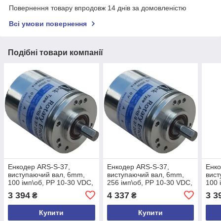
Повернення товару впродовж 14 днів за домовленістю
Всі умови повернення
Подібні товари компанії
Енкодер ARS-S-37,
Енкодер ARS-S-37,
Енко
виcтупаючий вал, 6mm,
виcтупаючий вал, 6mm,
виcт
100 імп\об, PP 10-30 VDC,
256 імп\об, PP 10-30 VDC,
100 
A,/A,B,/B,Z,/Z, кабель 3м,
A,/A,B,/B,Z,/Z, кабель 3м,
A,/A
3 394
4 337
3 3
₴
₴
задній
задній
задн
Купити
Купити