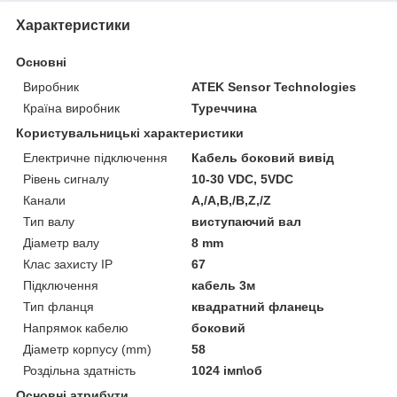
Характеристики
Основні
Виробник
ATEK Sensor Technologies
Країна виробник
Туреччина
Користувальницькі характеристики
Електричне підключення
Кабель боковий вивід
Рівень сигналу
10-30 VDC, 5VDC
Канали
A,/A,B,/B,Z,/Z
Тип валу
виcтупаючий вал
Діаметр валу
8 mm
Клас захисту ІР
67
Підключення
кабель 3м
Тип фланця
квадратний фланець
Напрямок кабелю
боковий
Діаметр корпусу (mm)
58
Роздільна здатність
1024 імп\об
Основні атрибути