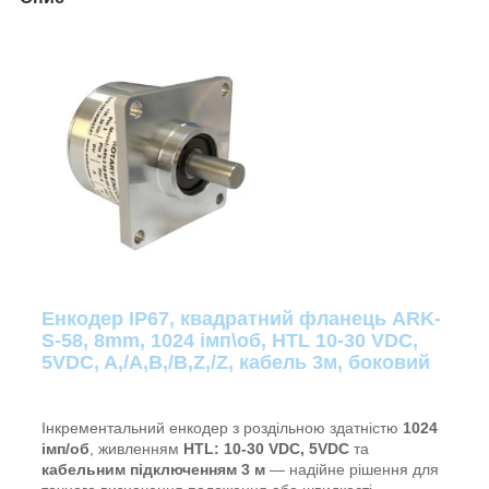
Енкодер IP67, квадратний фланець ARK-
S-58, 8mm, 1024 імп\об, HTL 10-30 VDC,
5VDC, A,/A,B,/B,Z,/Z, кабель 3м, боковий
Інкрементальний енкодер з роздільною здатністю
1024
імп/об
, живленням
HTL: 10-30 VDC, 5VDC
та
кабельним підключенням 3 м
— надійне рішення для