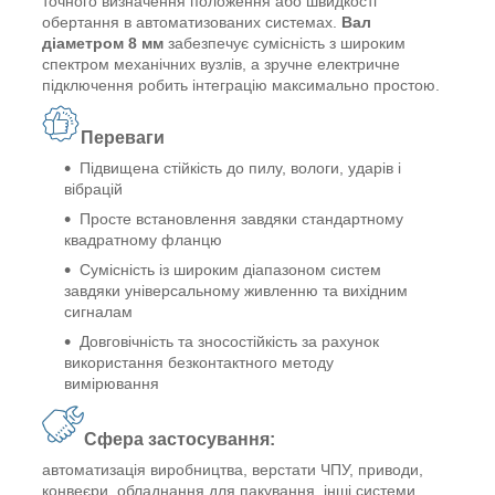
точного визначення положення або швидкості
обертання в автоматизованих системах.
Вал
діаметром 8 мм
забезпечує сумісність з широким
спектром механічних вузлів, а зручне електричне
підключення робить інтеграцію максимально простою.
Переваги
Підвищена стійкість до пилу, вологи, ударів і
вібрацій
Просте встановлення завдяки стандартному
квадратному фланцю
Сумісність із широким діапазоном систем
завдяки універсальному живленню та вихідним
сигналам
Довговічність та зносостійкість за рахунок
використання безконтактного методу
вимірювання
Сфера застосування:
автоматизація виробництва, верстати ЧПУ, приводи,
конвеєри, обладнання для пакування, інші системи