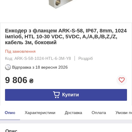
Енкодер з фланцем ARK-S-58, IP67, 8mm, 1024
імп\об, HTL 10-30 VDC, 5VDC, A,/A,B,/B,Z,/Z,
кабель 3м, боковий
Під замовлення
Код: ARK-S-58-1024-HTL-6-3M-Y8
Роздріб
Відправка з
18 вересня 2026
9 806
₴
Купити
Опис
Характеристики
Доставка
Оплата
Умови п
Опис