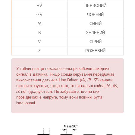
+V
ЧЕРВОНИЙ
0 V
ЧОРНИЙ
/A
СИНІЙ
B
ЗЕЛЕНИЙ
/Z
СІРИЙ
Z
РОЖЕВИЙ
У таблиці вище показано кольори кабелів вихідних
сигналів датчика. Якщо схема керування передбачає
використання датчиків Line Driver (/A, /B, /Z) канали
використовуютьс, якщо ж ні, то сигнальні кабелі /A, /B,
/Z не підєднуються. Не забувайте, що на цих
провідниках є напруга, тому вони повинні бути
ізольовані.