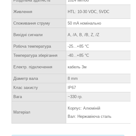
Роздільна здатність
1024 імп\об
Живлення
HTL: 10-30 VDC, 5VDC
Споживання струму
50 mA номінально
Вихідні сигнали
A, /A, B, /B, Z, /Z
Робоча температура
-25...+85 °C
Температура зберігання
-40...+85 °C
Електр. підключення
кабель 3м
Діаметр вала
8 mm
Клас захисту
IP67
Вага
~330 гр.
Корпус: Алюміній
Матеріал
Вал: Нержавіюча сталь