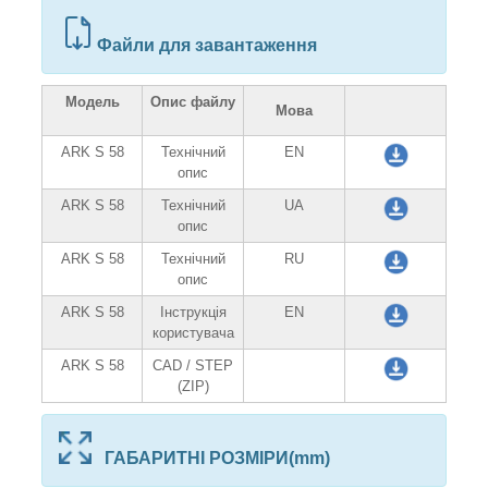
Файли для завантаження
Модель
Опис файлу
Мова
ARK S 58
Технічний
EN
опис
ARK S 58
Технічний
UA
опис
ARK S 58
Технічний
RU
опис
ARK S 58
Інструкція
EN
користувача
ARK S 58
CAD / STEP
(ZIP)
ГАБАРИТНІ РОЗМІРИ(mm)