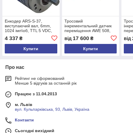
Енкодер ARS-S-37,
Тросовий
Тро
виcтупаючий вал, 6mm,
інкрементальний датчик
інкр
1024 імп\об, TTL 5 VDC,
переміщення AWE 508,
пер
A,/A,B,/B,Z,/Z, кабель 3м,
6000mm, 10-30 VDC,
0,3 
4 337
17 600
₴
від
₴
від
задній
5VDC, A,B,Z, 3м кабель
10-3
A,/A
Купити
Купити
Про нас
Рейтинг не сформований
Менше 5 відгуків за останній рік
Працює з 11.04.2013
м. Львів
вул. Кульпарківська, 93, Львів, Україна
Контакти
Сьогодні вихідний