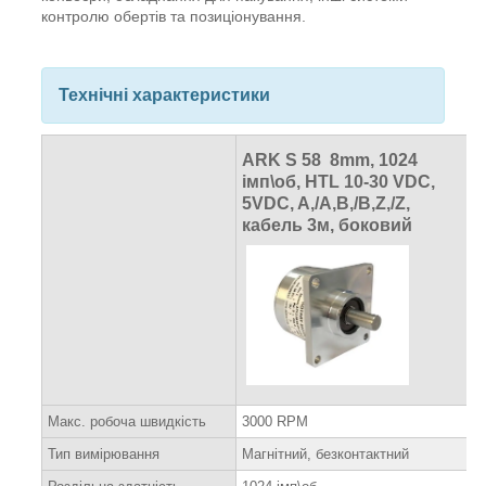
контролю обертів та позиціонування.
Технічні характеристики
ARK S 58
8mm, 1024
імп\об, HTL 10-30 VDC,
5VDC, A,/A,B,/B,Z,/Z,
кабель 3м, боковий
Макс. робоча швидкість
3000 RPM
Тип вимірювання
Магнітний, безконтактний