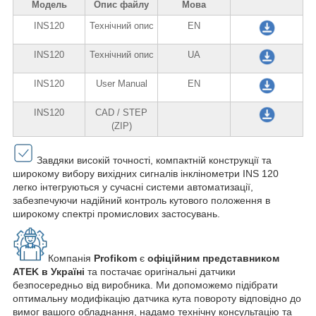
Модель
Опис файлу
Мова
INS120
Технічний опис
EN
INS120
Технічний опис
UA
INS120
User Manual
EN
INS120
CAD / STEP
(ZIP)
Завдяки високій точності, компактній конструкції та
широкому вибору вихідних сигналів інклінометри INS 120
легко інтегруються у сучасні системи автоматизації,
забезпечуючи надійний контроль кутового положення в
широкому спектрі промислових застосувань.
Компанія
Profikom
є
офіційним представником
ATEK в Україні
та постачає оригінальні датчики
безпосередньо від виробника. Ми допоможемо підібрати
оптимальну модифікацію датчика кута повороту відповідно до
вимог вашого обладнання, надамо технічну консультацію та