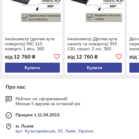
Інклінометр (датчик кута
Інклінометр (Датчик кута
Датч
повороту) INC 110,
нахилу та повороту) INS
пере
поворот, 1 вісь, 360
130, нахил, 2 осі, 360
інкл
градусів, 12-24 VDC, 0-10
градусів, 12-24 VDC, 4-20
пово
12 760
12 760
від
₴
від
₴
від
VDC, за часовою
mA, за часовою
град
VDC,
Купити
Купити
Про нас
Рейтинг не сформований
Менше 5 відгуків за останній рік
Працює з 11.04.2013
м. Львів
вул. Кульпарківська, 93, Львів, Україна