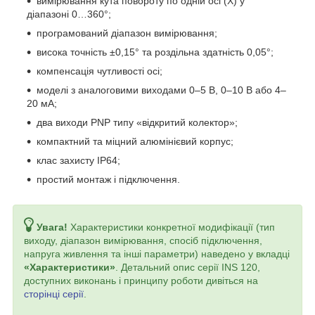
вимірювання кута повороту по одній осі (X) у
діапазоні 0…360°;
програмований діапазон вимірювання;
висока точність ±0,15° та роздільна здатність 0,05°;
компенсація чутливості осі;
моделі з аналоговими виходами 0–5 В, 0–10 В або 4–
20 мА;
два виходи PNP типу «відкритий колектор»;
компактний та міцний алюмінієвий корпус;
клас захисту IP64;
простий монтаж і підключення.
Увага!
Характеристики конкретної модифікації (тип
виходу, діапазон вимірювання, спосіб підключення,
напруга живлення та інші параметри) наведено у вкладці
«Характеристики»
. Детальний опис серії INS 120,
доступних виконань і принципу роботи дивіться на
сторінці серії
.