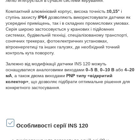
легко інтегрується в сучасні системи керування.
Компактний алюмінієвий корпус, висока точність
±0,15°
і
ступінь захисту
IP64
дозволяють використовувати датчики як
усередині приміщень, так і в складних промислових умовах.
Серія широко застосовується у кранових і підйомних
системах, будівельній техніці, спеціалізованому транспорті,
сонячних трекерах, фотоелектричних установках,
вітроенергетиці та інших галузях, де необхідний точний
контроль кута повороту.
Залежно від модифікації датчики INS 120 можуть
оснащуватися аналоговими виходами
0–5 В
,
0–10 В
або
4–20
мА
, а також двома виходами
PNP типу «відкритий
колектор»
, що дозволяє підібрати оптимальне рішення для
конкретного застосування.
Особливості серії INS 120