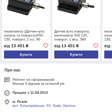
Інклінометр (Датчик кута
Датчик кута повороту,
Інкл
нахилу та повороту)INS
інклінометр INS 120,
нахи
130, поворот, 2 осі, 90
поворот, 1 вісь, 360
130,
градусів, 12-24 VDC, 4-20
градусів, 12-24 VDC, 4-20
град
13 451
13 451
від
₴
від
₴
від
mA, проти часової
mA, проти часової
mA, 
Купити
Купити
Про нас
Рейтинг не сформований
Менше 5 відгуків за останній рік
Працює з 11.04.2013
м. Львів
вул. Кульпарківська, 93, Львів, Україна