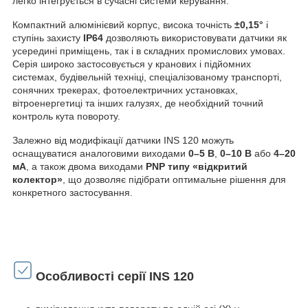
легко інтегрується в сучасні системи керування.
Компактний алюмінієвий корпус, висока точність
±0,15°
і
ступінь захисту
IP64
дозволяють використовувати датчики як
усередині приміщень, так і в складних промислових умовах.
Серія широко застосовується у кранових і підйомних
системах, будівельній техніці, спеціалізованому транспорті,
сонячних трекерах, фотоелектричних установках,
вітроенергетиці та інших галузях, де необхідний точний
контроль кута повороту.
Залежно від модифікації датчики INS 120 можуть
оснащуватися аналоговими виходами
0–5 В
,
0–10 В
або
4–20
мА
, а також двома виходами
PNP типу «відкритий
колектор»
, що дозволяє підібрати оптимальне рішення для
конкретного застосування.
Особливості серії INS 120