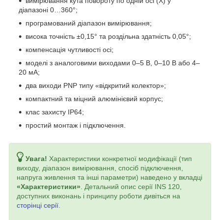
вимірювання кута повороту по одній осі (X) у
діапазоні 0…360°;
програмований діапазон вимірювання;
висока точність ±0,15° та роздільна здатність 0,05°;
компенсація чутливості осі;
моделі з аналоговими виходами 0–5 В, 0–10 В або 4–
20 мА;
два виходи PNP типу «відкритий колектор»;
компактний та міцний алюмінієвий корпус;
клас захисту IP64;
простий монтаж і підключення.
Увага!
Характеристики конкретної модифікації (тип
виходу, діапазон вимірювання, спосіб підключення,
напруга живлення та інші параметри) наведено у вкладці
«Характеристики»
. Детальний опис серії INS 120,
доступних виконань і принципу роботи дивіться на
сторінці серії
.