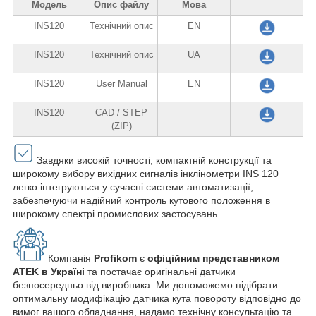
Модель
Опис файлу
Мова
INS120
Технічний опис
EN
INS120
Технічний опис
UA
INS120
User Manual
EN
INS120
CAD / STEP
(ZIP)
Завдяки високій точності, компактній конструкції та
широкому вибору вихідних сигналів інклінометри INS 120
легко інтегруються у сучасні системи автоматизації,
забезпечуючи надійний контроль кутового положення в
широкому спектрі промислових застосувань.
Компанія
Profikom
є
офіційним представником
ATEK в Україні
та постачає оригінальні датчики
безпосередньо від виробника. Ми допоможемо підібрати
оптимальну модифікацію датчика кута повороту відповідно до
вимог вашого обладнання, надамо технічну консультацію та