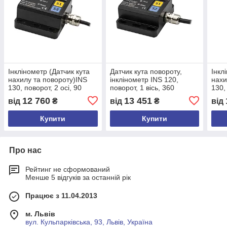
Інклінометр (Датчик кута
Датчик кута повороту,
Інкл
нахилу та повороту)INS
інклінометр INS 120,
нахи
130, поворот, 2 осі, 90
поворот, 1 вісь, 360
130,
градусів, 12-24 VDC, 4-20
градусів, 12-24 VDC, 4-20
град
12 760
13 451
від
₴
від
₴
від
mA, за часовою
mA, проти часової
mA, 
Купити
Купити
Про нас
Рейтинг не сформований
Менше 5 відгуків за останній рік
Працює з 11.04.2013
м. Львів
вул. Кульпарківська, 93, Львів, Україна