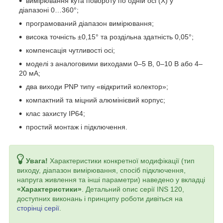
вимірювання кута повороту по одній осі (X) у
діапазоні 0…360°;
програмований діапазон вимірювання;
висока точність ±0,15° та роздільна здатність 0,05°;
компенсація чутливості осі;
моделі з аналоговими виходами 0–5 В, 0–10 В або 4–
20 мА;
два виходи PNP типу «відкритий колектор»;
компактний та міцний алюмінієвий корпус;
клас захисту IP64;
простий монтаж і підключення.
Увага!
Характеристики конкретної модифікації (тип
виходу, діапазон вимірювання, спосіб підключення,
напруга живлення та інші параметри) наведено у вкладці
«Характеристики»
. Детальний опис серії INS 120,
доступних виконань і принципу роботи дивіться на
сторінці серії
.