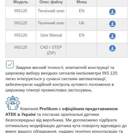
Модель
Опис файлу
Мова
INS120
Технічний опис
EN
INS120
Технічний опис
UA
INS120
User Manual
EN
INS120
CAD / STEP
(ZIP)
Завдяки високій точності, компактній конструкції та
широкому вибору вихідних сигналів інклінометри INS 120
легко інтегруються у сучасні системи автоматизації,
забезпечуючи надійний контроль кутового положення в
широкому спектрі промислових застосувань.
Компанія
Profikom
є
офіційним представником
ATEK в Україні
та постачає оригінальні датчики
безпосередньо від виробника. Ми допоможемо підібрати
оптимальну модифікацію датчика кута повороту відповідно до
вимог вашого обладнання, надамо технічну консультацію та