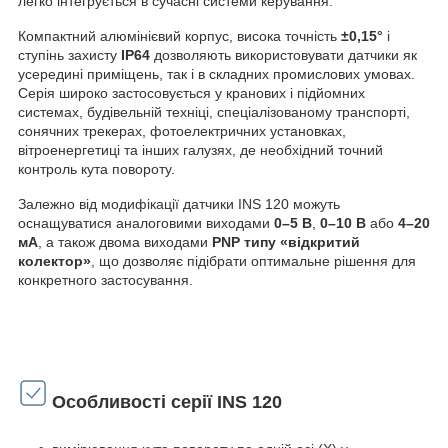
легко інтегрується в сучасні системи керування.
Компактний алюмінієвий корпус, висока точність
±0,15°
і
ступінь захисту
IP64
дозволяють використовувати датчики як
усередині приміщень, так і в складних промислових умовах.
Серія широко застосовується у кранових і підйомних
системах, будівельній техніці, спеціалізованому транспорті,
сонячних трекерах, фотоелектричних установках,
вітроенергетиці та інших галузях, де необхідний точний
контроль кута повороту.
Залежно від модифікації датчики INS 120 можуть
оснащуватися аналоговими виходами
0–5 В
,
0–10 В
або
4–20
мА
, а також двома виходами
PNP типу «відкритий
колектор»
, що дозволяє підібрати оптимальне рішення для
конкретного застосування.
Особливості серії INS 120