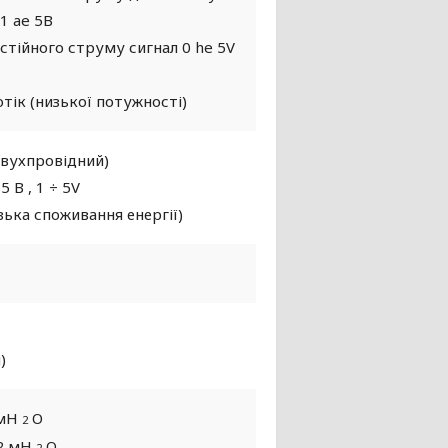
 1 ae 5В
стійного струму сигнал 0 he 5V
отік (низької потужності)
двухпровідний)
5 В , 1 ÷ 5V
зька споживання енергії)
C
)
 мН
O
2
2 мН
O
2