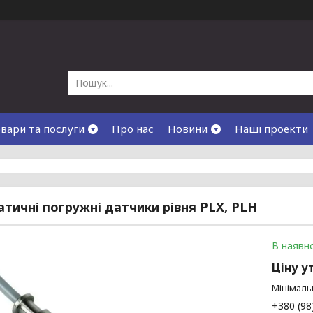
вари та послуги
Про нас
Новини
Наші проекти
атичні погружні датчики рівня PLX, PLH
В наявно
Ціну у
Мінімаль
+380 (98