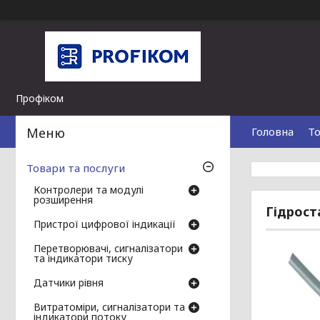
Профіком
Головна
То
Товари та послуги
Контролери та модулі
розширення
Гідрост
Пристрої цифрової індикації
Перетворювачі, сигналізатори
та індикатори тиску
Датчики рівня
Витратоміри, сигналізатори та
індикатори потоку