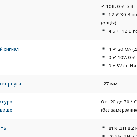
✔ 10В, 0 ✔ 5 В ,
12 ✔ 30 В по
(опція)
4,5
÷
12 В п
й сигнал
4 ✔ 20 мА (
0 ✔ 10V, 0 ✔ 
0 ÷ 3V ( с Ни
р корпуса
27 мм
атура
От -20 до 70 ° 
вище
(без замерзання
сть
≤1% ДИ ≤ 2
≤0,5% ДИ > 