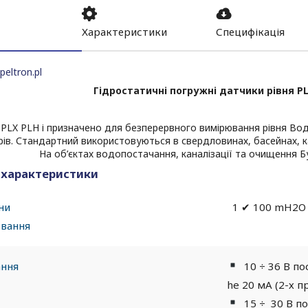
Характеристики
Специфікація
peltron.pl
Гідростатичні погружні датчики рівня PL
PLX PLH і призначено для безперервного вимірювання рівня Вода 
ів. Стандартний використовуються в свердловинах, басейнах, кан
На об’єктах водопостачання, каналізації та очищення Б
і характеристики
они
1 ✔ 100 mH2O
вання
ання
10
÷
36 В по
he 20 мА (2-х п
15
÷
30 В по