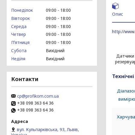
Понеділок
09:00
18:00
Опис
Вівторок
09:00
18:00
Середа
09:00
18:00
http://www.
Четвер
09:00
18:00
Пʼятниця
09:00
18:00
Субота
Вихідний
Датчики 
Неділя
Вихідний
резервуар
Технічн
Контакти
Діапаз
cp@profikom.com.ua
вимірю
+38 098 363 64 36
+38 098 363 64 36
Харчув
вул. Кульпарківська, 93, Львів,
Україна