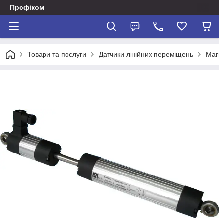
Профіком
Товари та послуги
Датчики лінійних переміщень
Магн