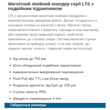
Магнітний лінійний енкодер серії LTS з
подвійним підшипником
LTS є високоточним магнітним лінійним енкодером з
інкрементальним принципом роботи. Датчик складається із
сенсорної головки та магнітної стрічки. Магнітні стрічки
зазвичай виготовлені з ферититу стронцію в пластмасовому
або гумовому (еластомірному) корпусі, який потім
приклеюють до сталевої опори. Система магнітної стрічки
змонтована на приводну штангу та не має люфтів, що
гарантує високу точність і тривалий термін експлуатації.
Хід штока до 750 мм
Шток обладнаний подвійним підшипником
Інкрементальне вимірювання переміщення
Push Pull або TTL Line Driver вихід
Роздільна здатність: від 5μm до 100 μm
Ступінь захисту IP65
Швидкість переміщення 3 m/s