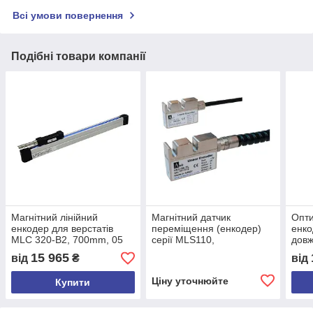
Всі умови повернення
Подібні товари компанії
Магнітний лінійний
Магнітний датчик
Опти
енкодер для верстатів
переміщення (енкодер)
енко
MLC 320-B2, 700mm, 05
серії MLS110,
довж
µm, HPL 5-30 VDC,
малогабаритний
50 д
15 965
від
₴
від
A,/A,B,/B,Z,/Z, кабель 3м,
PUR кабель
Ціну уточнюйте
Купити