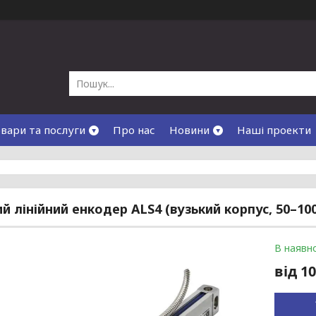
вари та послуги
Про нас
Новини
Наші проекти
й лінійний енкодер ALS4 (вузький корпус, 50–10
В наявно
від
10