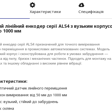
Характеристики
Специфікація
й лінійний енкодер серії ALS4 з вузьким корпус
о 1000 мм
й енкодер серії ALS4 призначений для точного вимірювання
го переміщення в промислових автоматизованих системах. Модель
ький корпус і сконструйована для роботи в умовах забруднення —
 від пилу, бризок і механічних частинок. Підходить для монтажу на
х та іншому обладнанні з високим рівнем вібрації.
ктеристики:
оптичний датчик лінійного переміщення
зон вимірювання: від 50 мм до 1000 мм
с: вузький, стійкий до забруднень
: скляна