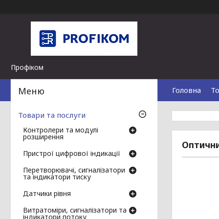
Профіком
Головна
То
Товари та послуги
Контролери та модулі
розширення
Оптични
Пристрої цифрової індикації
Перетворювачі, сигналізатори
та індикатори тиску
Датчики рівня
Витратоміри, сигналізатори та
індикатори потоку