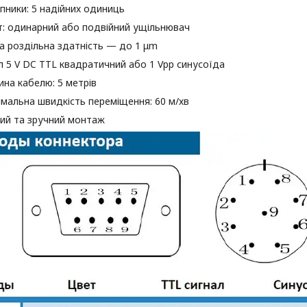
пники: 5 надійних одиниць
т: одинарний або подвійний ущільнювач
а роздільна здатність — до 1 μm
л 5 V DC TTL квадратичний або 1 Vpp синусоїда
на кабелю: 5 метрів
мальна швидкість переміщення: 60 м/хв
ий та зручний монтаж