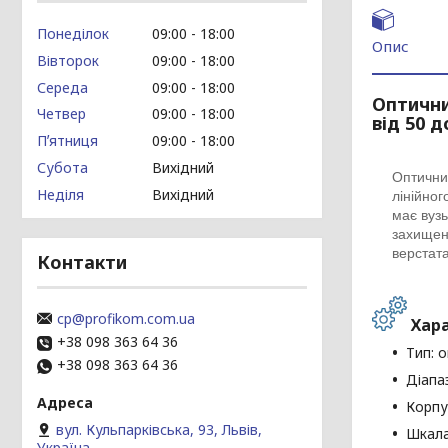
Понеділок
09:00
18:00
Опис
Вівторок
09:00
18:00
Середа
09:00
18:00
Оптични
Четвер
09:00
18:00
від 50 д
Пʼятниця
09:00
18:00
Субота
Вихідний
Оптични
Неділя
Вихідний
лінійно
має вуз
захищена
верстата
Контакти
cp@profikom.com.ua
Хара
+38 098 363 64 36
Тип: 
+38 098 363 64 36
Діапа
Корпу
вул. Кульпарківська, 93, Львів,
Шкала
Україна