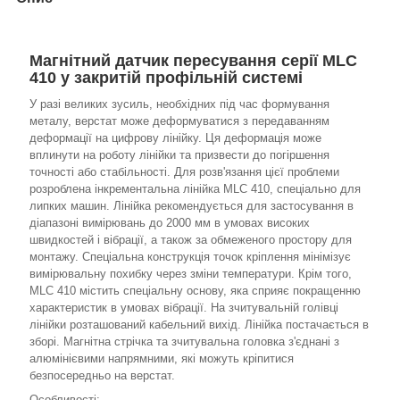
Магнітний датчик пересування серії MLC
410 у закритій профільній системі
У разі великих зусиль, необхідних під час формування
металу, верстат може деформуватися з передаванням
деформації на цифрову лінійку. Ця деформація може
вплинути на роботу лінійки та призвести до погіршення
точності або стабільності. Для розв'язання цієї проблеми
розроблена інкрементальна лінійка MLC 410, спеціально для
липких машин. Лінійка рекомендується для застосування в
діапазоні вимірювань до 2000 мм в умовах високих
швидкостей і вібрації, а також за обмеженого простору для
монтажу. Спеціальна конструкція точок кріплення мінімізує
вимірювальну похибку через зміни температури. Крім того,
MLC 410 містить спеціальну основу, яка сприяє покращенню
характеристик в умовах вібрації. На зчитувальній голівці
лінійки розташований кабельний вихід. Лінійка постачається в
зборі. Магнітна стрічка та зчитувальна головка з'єднані з
алюмінієвими напрямними, які можуть кріпитися
безпосередньо на верстат.
Особливості: