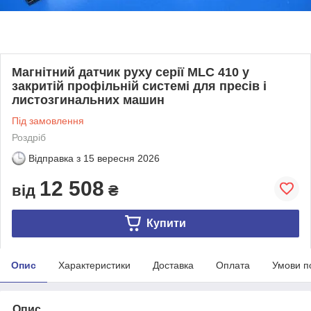
Магнітний датчик руху серії MLC 410 у
закритій профільній системі для пресів і
листозгинальних машин
Під замовлення
Роздріб
Відправка з
15 вересня 2026
12 508
від
₴
Купити
Опис
Характеристики
Доставка
Оплата
Умови п
Опис