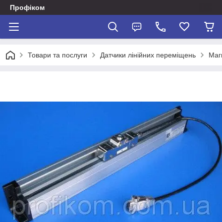
Профіком
Товари та послуги
Датчики лінійних переміщень
Магн