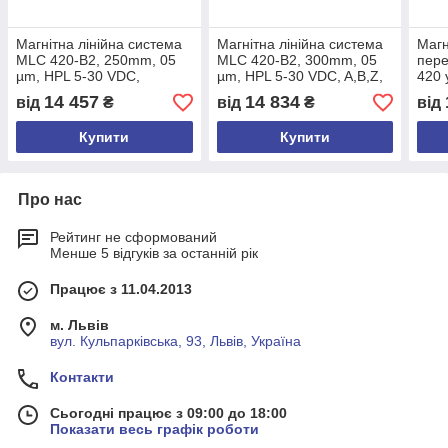
Магнітна лінійна система
Магнітна лінійна система
Магн
MLC 420-B2, 250mm, 05
MLC 420-B2, 300mm, 05
пере
µm, HPL 5-30 VDC,
µm, HPL 5-30 VDC, A,B,Z,
420 
A,/A,B,/B,Z,/Z, кабель 3м,
кабель 3м, PUR кабель
для 
14 457
14 834
від
₴
від
₴
від
PUR кабель
маш
Купити
Купити
Про нас
Рейтинг не сформований
Менше 5 відгуків за останній рік
Працює з 11.04.2013
м. Львів
вул. Кульпарківська, 93, Львів, Україна
Контакти
Сьогодні працює з 09:00 до 18:00
Показати весь графік роботи