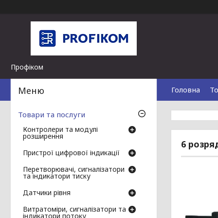
Профіком
Головна
То
Товари та послуги
Контролери та модулі
розширення
6 розря
Пристрої цифрової індикації
Перетворювачі, сигналізатори
та індикатори тиску
Датчики рівня
Витратоміри, сигналізатори та
індикатори потоку