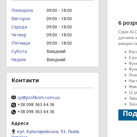
Понеділок
09:00
18:00
Вівторок
09:00
18:00
6 розр
Середа
09:00
18:00
Серія ALC
Четвер
09:00
18:00
датчиків 
Пʼятниця
09:00
18:00
використа
Субота
Вихідний
Висо
6 р
Неділя
Вихідний
Функ
Функ
Лічи
Контакти
Наст
Жив
11 р
cp@profikom.com.ua
Змі
+38 098 363 64 36
Захи
+38 098 363 64 36
вул. Кульпарківська, 93, Львів,
Україна