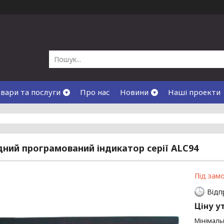
вари та послуги
Про нас
Новини
Наші проекти
дний програмований індикатор серії ALC94
Під зам
Відп
Ціну у
Мінімаль