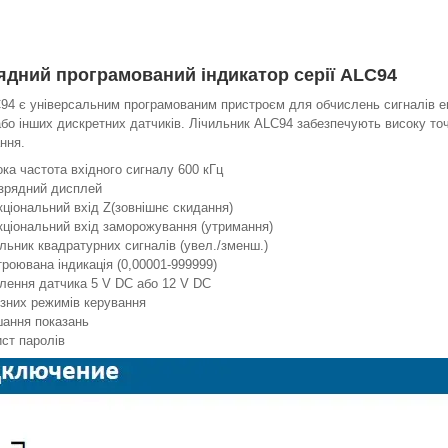
ядний програмований індикатор серії ALC94
94 є універсальним програмованим пристроєм для обчислень сигналів енк
або інших дискретних датчиків. Лічильник ALC94 забезпечують високу точн
ння.
ка частота вхідного сигналу 600 кГц
озрядний дисплей
ціональний вхід Z(зовнішнє скидання)
ціональний вхід заморожування (утримання)
льник квадратурних сигналів (увел./зменш.)
роювана індикація (0,00001-999999)
лення датчика 5 V DC або 12 V DC
ізних режимів керування
шання показань
ст паролів