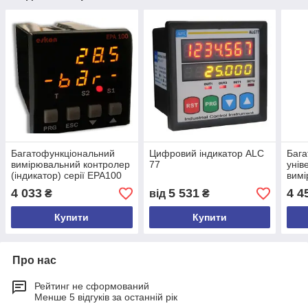
Багатофункціональний
Цифровий індикатор ALC
Бага
вимірювальний контролер
77
унів
(індикатор) серії EPA100
вимі
(кон
4 033
5 531
4 4
₴
від
₴
Купити
Купити
Про нас
Рейтинг не сформований
Менше 5 відгуків за останній рік