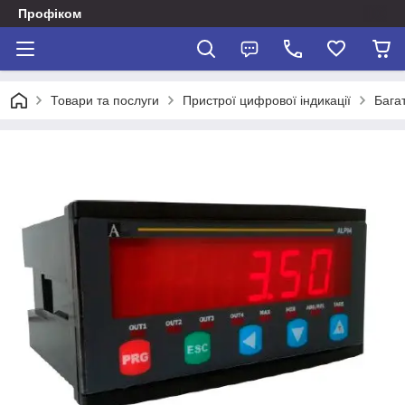
Профіком
Товари та послуги
Пристрої цифрової індикації
Бага