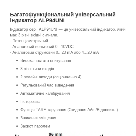
Багатофункціональний універсальний
індикатор ALP94UNI
Індикатор серії ALP94UNI — це універсальний індикатор, який
має 3 різні вхідні сигнали.
- Потенціометричний
- Аналоговий вольтовий 0...10VDC
- Аналоговий струмовий 0...20 mA або 4...20 mA
Висока частота опитування
3 різні типи входів
2 релейні виходи (опціонально 4)
Регульований час виведення
Автоматичне калібрування
Гістерезис
Функція TARE тарування (Скидання Абс./Відносить.)
Значення зміщення
Захист паролем