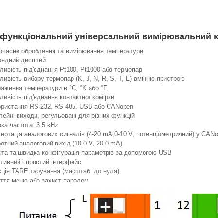
функціональний універсальний вимірювальний к
очасне оброблення та вимірювання температури
рядний дисплей
ивість під'єднання Pt100, Pt1000 або термопар
ивість вибору термопар (K, J, N, R, S, T, E) вмінню пристрою
аження температури в °C, °K або °F.
ивість під'єднання контактної комірки
ористання RS-232, RS-485, USB або CANopen
лейні виходи, регульовані для різних функцій
ка частота: 3.5 kHz
ертація аналогових сигналів (4-20 mA,0-10 V, потенціометричний) у CANo
отний аналоговий вихід (10-0 V, 20-0 mA)
та та швидка конфігурація параметрів за допомогою USB
їтивний і простий інтерфейс
ція TARE тарування (масштаб. до нуля)
ття меню або захист паролем