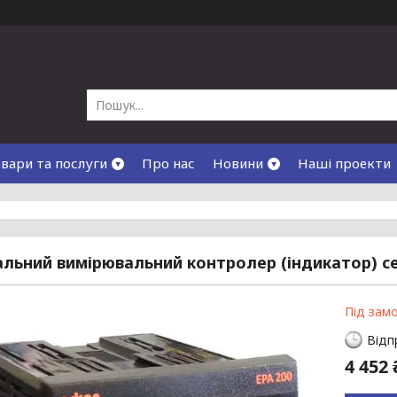
вари та послуги
Про нас
Новини
Наші проекти
альний вимірювальний контролер (індикатор) се
Під зам
Відп
4 452 