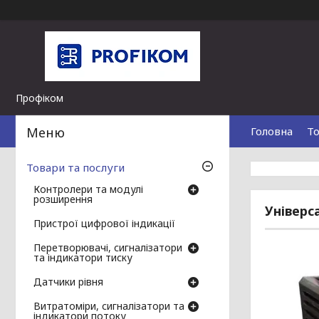
Профіком
Головна
То
Товари та послуги
Контролери та модулі
розширення
Універс
Пристрої цифрової індикації
Перетворювачі, сигналізатори
та індикатори тиску
Датчики рівня
Витратоміри, сигналізатори та
індикатори потоку