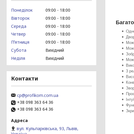
Понеділок
09:00
18:00
Вівторок
09:00
18:00
Багато
Середа
09:00
18:00
Одн
Четвер
09:00
18:00
Дво
Пʼятниця
09:00
18:00
Можл
Можл
Субота
Вихідний
Зобр
Неділя
Вихідний
Можл
Вик
3 ре
Висо
Контакти
Конв
Звор
Прос
cp@profikom.com.ua
Інту
+38 098 363 64 36
Функ
+38 098 363 64 36
Зкри
вул. Кульпарківська, 93, Львів,
Україна