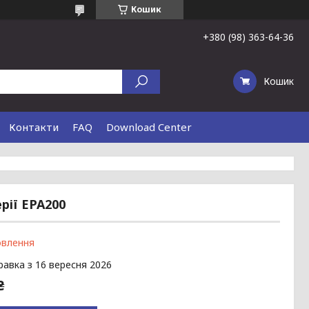
Кошик
+380 (98) 363-64-36
Кошик
Контакти
FAQ
Download Center
рії EPA200
овлення
равка з 16 вересня 2026
₴