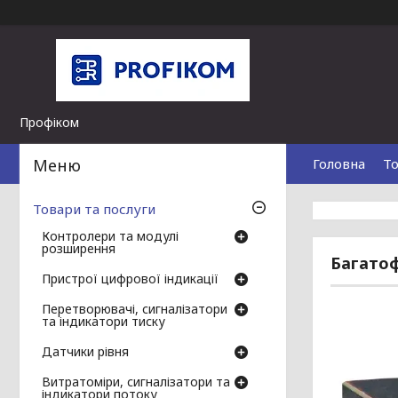
Профіком
Головна
То
Товари та послуги
Контролери та модулі
розширення
Багатоф
Пристрої цифрової індикації
Перетворювачі, сигналізатори
та індикатори тиску
Датчики рівня
Витратоміри, сигналізатори та
індикатори потоку