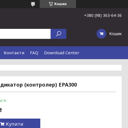
Кошик
+380 (98) 363-64-36
Кошик
Контакти
FAQ
Download Center
ндикатор (контролер) EPA300
сті
₴
Купити