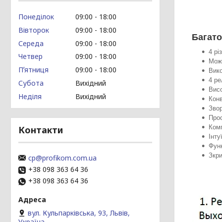
Понеділок
09:00
18:00
Вівторок
09:00
18:00
Багат
Середа
09:00
18:00
4 рі
Четвер
09:00
18:00
Можл
Пʼятниця
09:00
18:00
Вик
4 ре
Субота
Вихідний
Висо
Неділя
Вихідний
Конв
Звор
Прос
Ком
Контакти
Інту
Функ
Зкри
cp@profikom.com.ua
+38 098 363 64 36
+38 098 363 64 36
вул. Кульпарківська, 93, Львів,
Україна