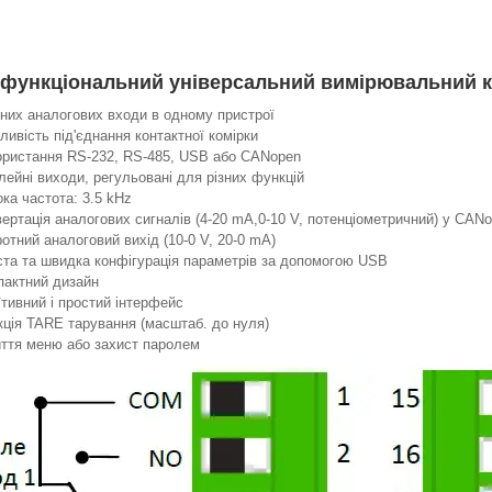
офункціональний універсальний вимірювальний 
зних аналогових входи в одному пристрої
ивість під'єднання контактної комірки
ористання RS-232, RS-485, USB або CANopen
лейні виходи, регульовані для різних функцій
ка частота: 3.5 kHz
ертація аналогових сигналів (4-20 mA,0-10 V, потенціометричний) у CANo
отний аналоговий вихід (10-0 V, 20-0 mA)
та та швидка конфігурація параметрів за допомогою USB
пактний дизайн
їтивний і простий інтерфейс
ція TARE тарування (масштаб. до нуля)
ття меню або захист паролем