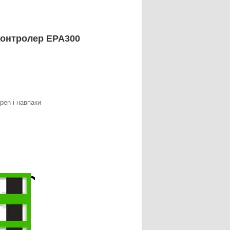
контролер EPA300
pen і навпаки