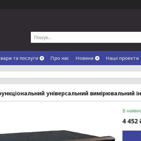
вари та послуги
Про нас
Новини
Наші проекти
ункціональний універсальний вимірювальний і
В наявно
4 452 