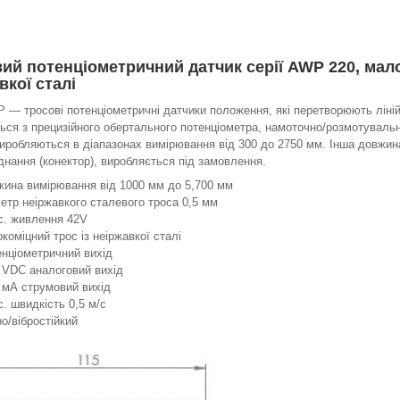
ий потенціометричний датчик серії AWP 220, мало
вкої сталі
 — тросові потенціометричні датчики положення, які перетворюють ліні
ся з прецизійного обертального потенціометра, намоточно/розмотувальн
иробляються в діапазонах вимірювання від 300 до 2750 мм. Інша довжин
єднання (конектор), виробляється під замовлення.
ина вимірювання від 1000 мм до 5,700 мм
етр неіржавкого сталевого троса 0,5 мм
с. живлення 42V
коміцний трос із неіржавкої сталі
нціометричний вихід
 VDC аналоговий вихід
 мА струмовий вихід
. швидкість 0,5 м/с
о/вібростійкий