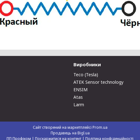
Виробники
Teco (Tesla)
ATEK Sensor technology
ENSIM
Atas
Larm
Сайт створений на маркетплейсі
Prom.ua
Продавець на Bigl.ua
ПП Профіком |
Поскаржитися на контент
|
Політика конфіденційності