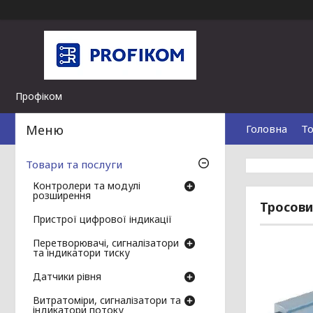
Профіком
Головна
То
Товари та послуги
Контролери та модулі
розширення
Тросови
Пристрої цифрової індикації
Перетворювачі, сигналізатори
та індикатори тиску
Датчики рівня
Витратоміри, сигналізатори та
індикатори потоку