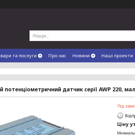
вари та послуги
Про нас
Новини
Наші проекти
й потенціометричний датчик серії AWP 220, мал
Під зам
Відп
Ціну у
Мінімаль