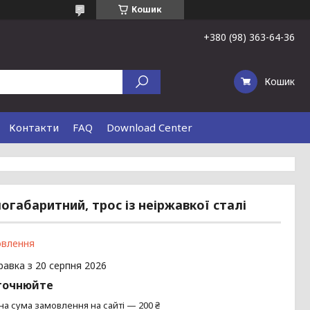
Кошик
+380 (98) 363-64-36
Кошик
Контакти
FAQ
Download Center
огабаритний, трос із неіржавкої сталі
овлення
равка з 20 серпня 2026
точнюйте
на сума замовлення на сайті — 200 ₴