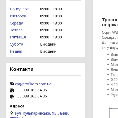
Понеділок
09:00
18:00
Вівторок
09:00
18:00
Тросов
Середа
09:00
18:00
неіржа
Четвер
09:00
18:00
Серія AWP
Пʼятниця
09:00
18:00
Складають
Датчики в
Субота
Вихідний
типу під'
Неділя
Вихідний
Довж
Діам
Мак
Контакти
Висо
Поте
0-10
cp@profikom.com.ua
4-20
+38 098 363 64 36
Макс
Удар
+38 098 363 64 36
вул. Кульпарківська, 93, Львів,
Україна