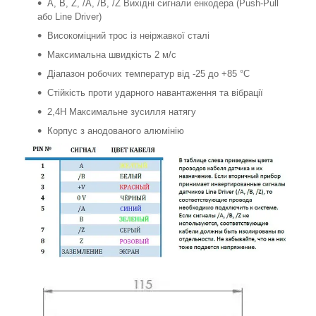
A, B, Z, /A, /B, /Z Вихідні сигнали енкодера (Push-Pull
або Line Driver)
Високоміцний трос із неіржавкої сталі
Максимальна швидкість 2 м/c
Діапазон робочих температур від -25 до +85 °C
Стійкість проти ударного навантаження та вібрації
2,4Н Максимальне зусилля натягу
Корпус з анодованого алюмінію