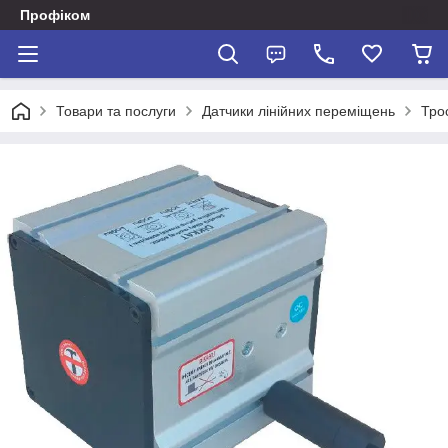
Профіком
Товари та послуги
Датчики лінійних переміщень
Тро