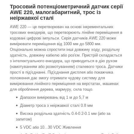
Тросовий потенціометричний датчик серії
AWE 220, малогабаритний, трос із
неіржавкої сталі
AWE 220 — це перетворювач на основі інкрементальних
тросових енкодерів, що перетворюють лінійне переміщення в
кодовані цифрові імпульси. Серія датчиків AWE 220 може
вимірювати переміщення від 1000 мм до 5800 мм.
Опціонально можна спростити інші довжину ходу, роздільну
здатність, довжину кабелю або роз'єм. Пристрій складається
з інтелектуального енкодера, що приводиться в дію рухом
(намотуванням або розмотуванням) сталевого троса. Датчики
прості в під'єднанні. Під'єднання дисплея або покажчика
положення дає змогу отримати чудову систему для
вимірювання лінійного переміщення на верстатах, машинах
для оброблення дерева, мармуру, скла тощо.
Діапазон вимірювань від 1 м до 5,7 м
Діаметр троса з неіржавкої сталі 0.8 мм
Висока роздільна здатність 0.4-0.2-0.1 мм (або за
запитом)
5 VDC або 10...30 VDC Живлення