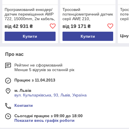
Програмований енкодер/
Тросовий
Тро
датчик переміщення AWP
потенціометричний датчик
поте
722, 15000mm, 2м кабель,
серії AWE 210,
сері
0-10 VDC, CANopen, трос
компактний, із
мало
42 931
19 171
від
₴
від
₴
із нержавіючої сталі
нержавіючим тросом
неір
Цін
Купити
Купити
Про нас
Рейтинг не сформований
Менше 5 відгуків за останній рік
Працює з 11.04.2013
м. Львів
вул. Кульпарківська, 93, Львів, Україна
Контакти
Сьогодні працює з 09:00 до 18:00
Показати весь графік роботи