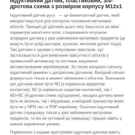
Індуктивний датчик, пластиковий, 3/4-
дротова схема з розміром корпусу M12x1
Індуктивний датчик руху — це безконтактний датчик, який
використовується для контролю положення металевих
об'єктів. Принцип дії датчиків цього типу базується на зміні
параметрів магнітного поля, створюваного котушкою
всередині датчика у разі наближення металевих предметів (це
можуть бути зубці шестерні, кулачки, металеві деталі тощо).
Такі датчики є одними з популярних пристроїв, що
застосовуються для виявлення присутності об'єктів у
промисловій автоматиці та системах керування
автоматизованим виробництвом. За типом вихідного сигналу,
індуктивний вимикач є дискретним датчиком. Вихідний сигнал
формується тільки в момент зближення з об'єктом. Виконання
цих датчиків може бути NO (з нормально відкритим
контактом), NC (з нормально закритим контактом), так і
NO+NC (4-дротова схема під'єднання), насадка датчика може
бути як витична, так і вбудована, а вихідний транзистор може
бути як у NPN так і в PNP-виробнику. Оскільки індуктивний
датчик спрацьовує тільки у разі наближення металевих
предметів, то він не чутливий до перешкод і працює навіть у
важких виробничих умовах.
Порівнюючи з іншими пристроями індуктивні датчики мають