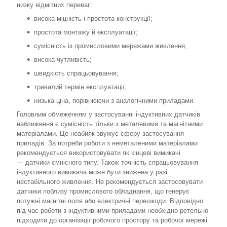
низку відмітних переваг:
висока міцність і простота конструкції;
простота монтажу й експлуатації;
сумісність із промисловими мережами живлення;
висока чутливість;
швидкість спрацьовування;
тривалий термін експлуатації;
низька ціна, порівнюючи з аналогічними приладами.
Головним обмеженням у застосуванні індуктивних датчиків
наближення є сумісність тільки з металевими та магнітними
матеріалами. Це неабияк звужує сферу застосування
приладів. За потреби роботи з неметаленими матеріалами
рекомендується використовувати як кінцеві вимикачі
— датчики ємнісного типу. Також точність спрацьовування
індуктивного вимикача може бути знижена у разі
нестабільного живлення. Не рекомендується застосовувати
датчики поблизу промислового обладнання, що генерує
потужні магнітні поля або електричні перешкоди. Відповідно
під час роботи з індуктивними приладами необхідно ретельно
підходити до організації робочого простору та робочої мережі