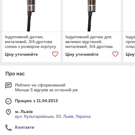
Індуктивний датчик,
Індуктивний датчик для
Інду
металевий, 3/4-дротова
великих відстаней,
пром
схема з розміром корпусу
металевий, 3/4-дротова
плас
M12x1
схема з розміром корпусу
дрот
Ціну уточнюйте
Ціну уточнюйте
Цін
M12x1
М30
Про нас
Рейтинг не сформований
Менше 5 відгуків за останній рік
Працює з 11.04.2013
м. Львів
вул. Кульпарківська, 93, Львів, Україна
Контакти