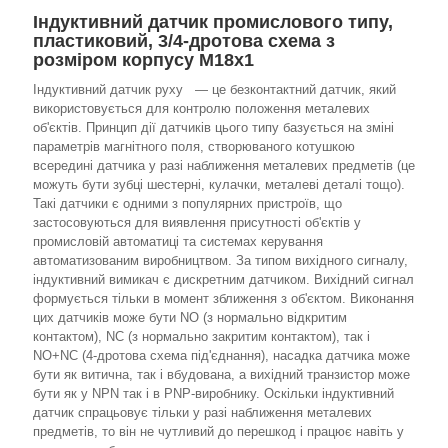
Індуктивний датчик промислового типу,
пластиковий, 3/4-дротова схема з
розміром корпусу M18x1
Індуктивний датчик руху — це безконтактний датчик, який
використовується для контролю положення металевих
об'єктів. Принцип дії датчиків цього типу базується на зміні
параметрів магнітного поля, створюваного котушкою
всередині датчика у разі наближення металевих предметів (це
можуть бути зубці шестерні, кулачки, металеві деталі тощо).
Такі датчики є одними з популярних пристроїв, що
застосовуються для виявлення присутності об'єктів у
промисловій автоматиці та системах керування
автоматизованим виробництвом. За типом вихідного сигналу,
індуктивний вимикач є дискретним датчиком. Вихідний сигнал
формується тільки в момент зближення з об'єктом. Виконання
цих датчиків може бути NO (з нормально відкритим
контактом), NC (з нормально закритим контактом), так і
NO+NC (4-дротова схема під'єднання), насадка датчика може
бути як витична, так і вбудована, а вихідний транзистор може
бути як у NPN так і в PNP-виробнику. Оскільки індуктивний
датчик спрацьовує тільки у разі наближення металевих
предметів, то він не чутливий до перешкод і працює навіть у