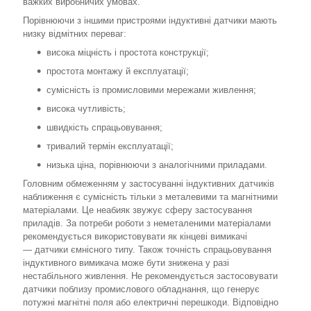
важких виробничих умовах.
Порівнюючи з іншими пристроями індуктивні датчики мають
низку відмітних переваг:
висока міцність і простота конструкції;
простота монтажу й експлуатації;
сумісність із промисловими мережами живлення;
висока чутливість;
швидкість спрацьовування;
тривалий термін експлуатації;
низька ціна, порівнюючи з аналогічними приладами.
Головним обмеженням у застосуванні індуктивних датчиків
наближення є сумісність тільки з металевими та магнітними
матеріалами. Це неабияк звужує сферу застосування
приладів. За потреби роботи з неметаленими матеріалами
рекомендується використовувати як кінцеві вимикачі
— датчики ємнісного типу. Також точність спрацьовування
індуктивного вимикача може бути знижена у разі
нестабільного живлення. Не рекомендується застосовувати
датчики поблизу промислового обладнання, що генерує
потужні магнітні поля або електричні перешкоди. Відповідно