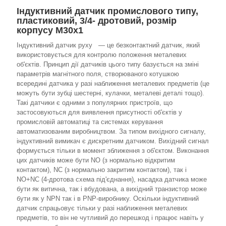
Індуктивний датчик промислового типу,
пластиковий, 3/4- дротовий, розмір
корпусу М30х1
Індуктивний датчик руху — це безконтактний датчик, який
використовується для контролю положення металевих
об'єктів. Принцип дії датчиків цього типу базується на зміні
параметрів магнітного поля, створюваного котушкою
всередині датчика у разі наближення металевих предметів (це
можуть бути зубці шестерні, кулачки, металеві деталі тощо).
Такі датчики є одними з популярних пристроїв, що
застосовуються для виявлення присутності об'єктів у
промисловій автоматиці та системах керування
автоматизованим виробництвом. За типом вихідного сигналу,
індуктивний вимикач є дискретним датчиком. Вихідний сигнал
формується тільки в момент зближення з об'єктом. Виконання
цих датчиків може бути NO (з нормально відкритим
контактом), NC (з нормально закритим контактом), так і
NO+NC (4-дротова схема під'єднання), насадка датчика може
бути як витична, так і вбудована, а вихідний транзистор може
бути як у NPN так і в PNP-виробнику. Оскільки індуктивний
датчик спрацьовує тільки у разі наближення металевих
предметів, то він не чутливий до перешкод і працює навіть у