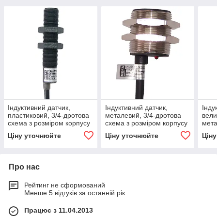
Індуктивний датчик,
Індуктивний датчик,
Інду
пластиковий, 3/4-дротова
металевий, 3/4-дротова
вели
схема з розміром корпусу
схема з розміром корпусу
мета
M12x1
M30x1
розм
Ціну уточнюйте
Ціну уточнюйте
Цін
Про нас
Рейтинг не сформований
Менше 5 відгуків за останній рік
Працює з 11.04.2013