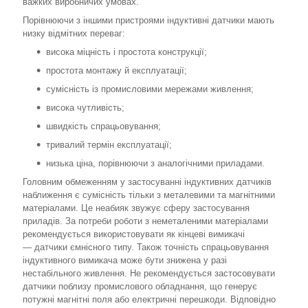
важких виробничих умовах.
Порівнюючи з іншими пристроями індуктивні датчики мають
низку відмітних переваг:
висока міцність і простота конструкції;
простота монтажу й експлуатації;
сумісність із промисловими мережами живлення;
висока чутливість;
швидкість спрацьовування;
тривалий термін експлуатації;
низька ціна, порівнюючи з аналогічними приладами.
Головним обмеженням у застосуванні індуктивних датчиків
наближення є сумісність тільки з металевими та магнітними
матеріалами. Це неабияк звужує сферу застосування
приладів. За потреби роботи з неметаленими матеріалами
рекомендується використовувати як кінцеві вимикачі
— датчики ємнісного типу. Також точність спрацьовування
індуктивного вимикача може бути знижена у разі
нестабільного живлення. Не рекомендується застосовувати
датчики поблизу промислового обладнання, що генерує
потужні магнітні поля або електричні перешкоди. Відповідно