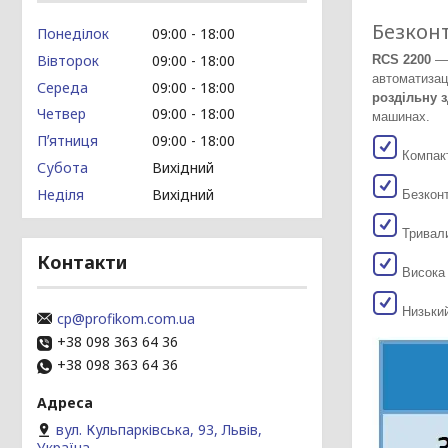
Безконт
Понеділок
09:00
18:00
Вівторок
09:00
18:00
RCS 2200
— 
автоматизац
Середа
09:00
18:00
роздільну з
Четвер
09:00
18:00
машинах.
Пʼятниця
09:00
18:00
Компакт
Субота
Вихідний
Неділя
Вихідний
Безконт
Тривали
Контакти
Висока 
Низький
cp@profikom.com.ua
+38 098 363 64 36
+38 098 363 64 36
вул. Кульпарківська, 93, Львів,
Україна