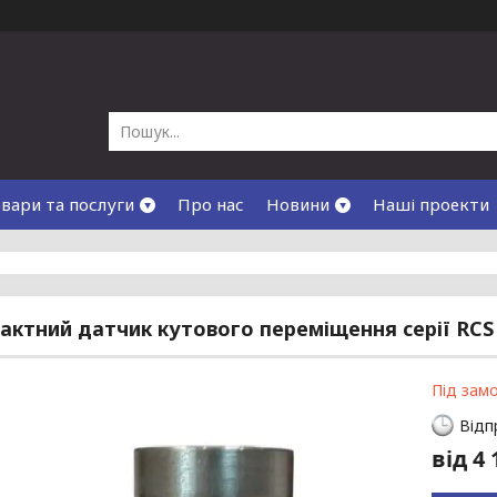
вари та послуги
Про нас
Новини
Наші проекти
актний датчик кутового переміщення серії RCS
Під зам
Відп
від
4 