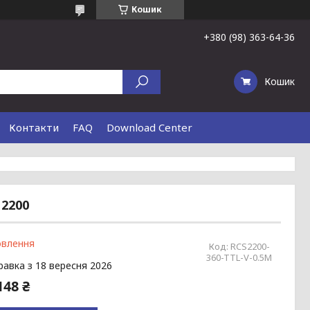
Кошик
+380 (98) 363-64-36
Кошик
Контакти
FAQ
Download Center
 2200
овлення
Код:
RCS2200-
360-TTL-V-0.5M
равка з 18 вересня 2026
148 ₴