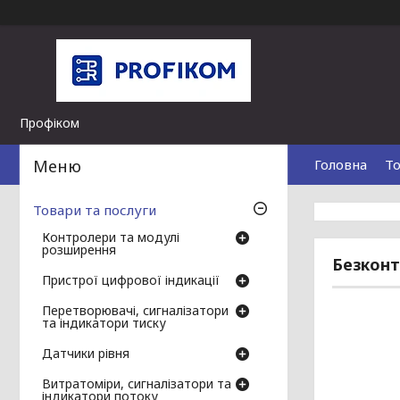
Профіком
Головна
То
Товари та послуги
Контролери та модулі
розширення
Безконт
Пристрої цифрової індикації
Перетворювачі, сигналізатори
та індикатори тиску
Датчики рівня
Витратоміри, сигналізатори та
індикатори потоку