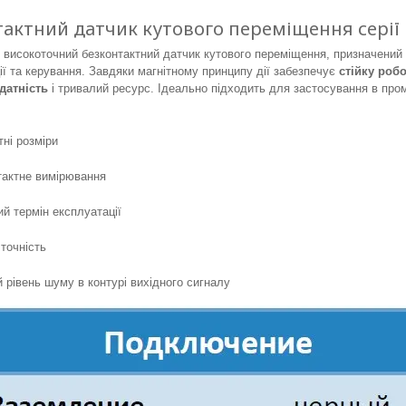
актний датчик кутового переміщення серії 
високоточний безконтактний датчик кутового переміщення, призначений
ії та керування. Завдяки магнітному принципу дії забезпечує
стійку роб
датність
і тривалий ресурс. Ідеально підходить для застосування в пром
ні розміри
актне вимірювання
й термін експлуатації
точність
 рівень шуму в контурі вихідного сигналу