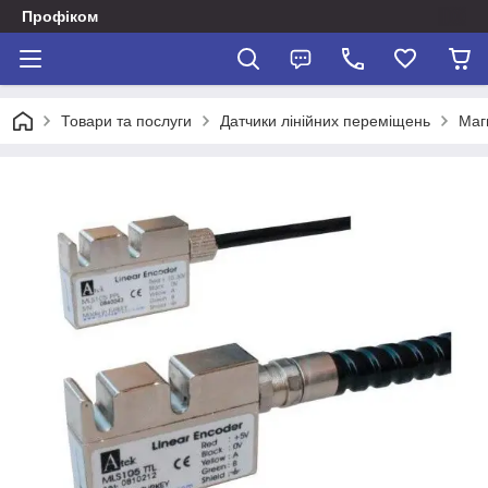
Профіком
Товари та послуги
Датчики лінійних переміщень
Магн