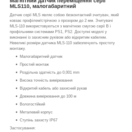
Магнітний датчик переміщення серії
MLS110, малогабаритний
Датчик серії MLS являє собою безконтактний зчитувач, який
ковзає профілем/стрічкою з прозором до 2 мм. Зчитувачі
MLS-110 використовуються з магнітною смугою серії B і
профільними системами PS1, PS2. Доступні моделі у
виконанні із захисним руківом або відкритим кабелем.
Невеликі розміри датчика MLS-110 забезпечують простоту
монтажу.
Малогабаритний датчик
Простий монтаж
Роздільна здатність до 0,001 mm
Висока точність вимірювання
Відкритий кабель або захисний рукав
Довжина вимірювання до 100 м
Вологостійкий
Металевий корпус
Ступінь захисту IP67
Застосування: