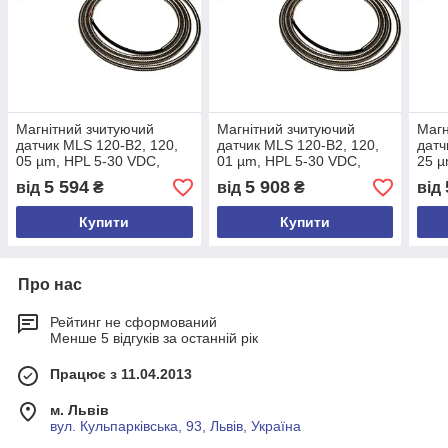
Магнітний зчитуючий
Магнітний зчитуючий
Магн
датчик MLS 120-B2, 120,
датчик MLS 120-B2, 120,
датч
05 µm, HPL 5-30 VDC,
01 µm, HPL 5-30 VDC,
25 µ
A,B,Z, кабель 3м, PUR
A,B,Z, кабель 3м, PUR
A,B,
5 594
5 908
від
₴
від
₴
від
кабель
кабель
кабе
Купити
Купити
Про нас
Рейтинг не сформований
Менше 5 відгуків за останній рік
Працює з 11.04.2013
м. Львів
вул. Кульпарківська, 93, Львів, Україна