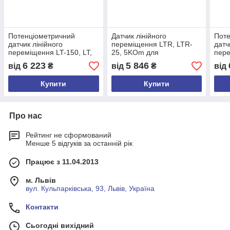
Потенціометричний
Датчик лінійного
Поте
датчик лінійного
переміщення LTR, LTR-
датч
переміщення LT-150, LT,
25, 5KOm для
пере
10KOm
вимірювання коротких
LTR,
6 223
5 846
від
₴
від
₴
від
переміщень із
пру
поворотною пружиною
відш
Купити
Купити
Про нас
Рейтинг не сформований
Менше 5 відгуків за останній рік
Працює з 11.04.2013
м. Львів
вул. Кульпарківська, 93, Львів, Україна
Контакти
Сьогодні вихідний