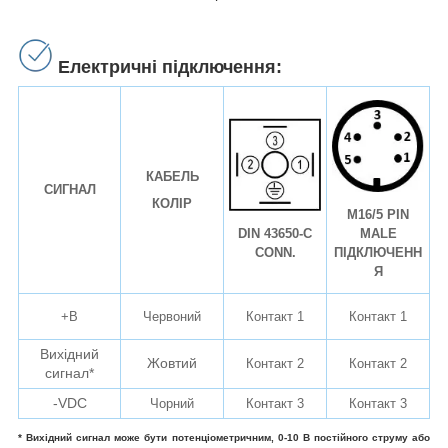
Електричні підключення:
КАБЕЛЬ
СИГНАЛ
КОЛІР
M16/5 PIN
MALE
DIN 43650-C
ПІДКЛЮЧЕНН
CONN.
Я
+B
Червоний
Контакт
1
Контакт
1
Вихідний
Жовтий
Контакт
2
Контакт
2
сигнал*
-VDC
Чорний
Контакт
3
Контакт
3
* Вихідний сигнал може бути потенціометричним, 0-10 В постійного струму або