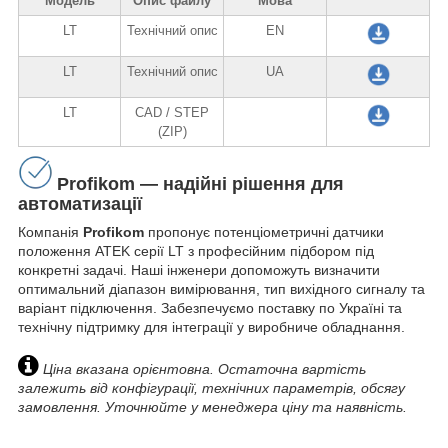
Модель
Опис файлу
Мова
LT
Технічний опис
EN
LT
Технічний опис
UA
LT
CAD / STEP
(ZIP)
Profikom — надійні рішення для
автоматизації
Компанія
Profikom
пропонує потенціометричні датчики
положення ATEK серії LT з професійним підбором під
конкретні задачі. Наші інженери допоможуть визначити
оптимальний діапазон вимірювання, тип вихідного сигналу та
варіант підключення. Забезпечуємо поставку по Україні та
технічну підтримку для інтеграції у виробниче обладнання.
Ціна вказана орієнтовна. Остаточна вартість
залежить від конфігурації, технічних параметрів, обсягу
замовлення. Уточнюйте у менеджера ціну та наявність.