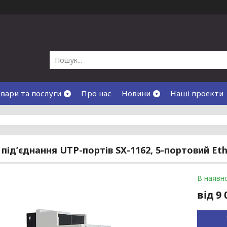
вари та послуги
Про нас
Новини
Наші проекти
під’єднання UTP-портів SX-1162, 5-портовий Et
В наявно
від
9 