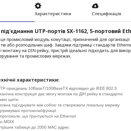
Характеристики
Специфікація
під’єднання UTP-портів SX-1162, 5-портовий Et
це промисловий модуль комутації, призначений для організації
ів або розподільчих шаф. Завдяки підтримці стандартів Etherne
 монтажу на DIN-рейку, пристрій ідеально підходить для вико
ерування та промислових мережах.
хнічні характеристики:
TP-приєднань 10BaseT/100BaseTX відповідно до IEEE 802.3.
анічна конструкція дає змогу монтаж на ДІН рейку в стандартні
ажні щити.
можна під'єднувати між собою та створювати локальну мережу.
тримувані протоколи/функції
 протоколи, що ґрунтуються на Ethernet
то-MDIX
утрішня таблиця до 2000 MAC адрес