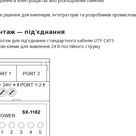
щення в електрощитах або розподільчих панелях
е рішення для інженерів, інтеграторів та розробників промислови
нтаж — під'єднання
роз'єм для під'єднання стандартного кабелю UTP CAT5
ові клеми для живлення 24 В постійного струму