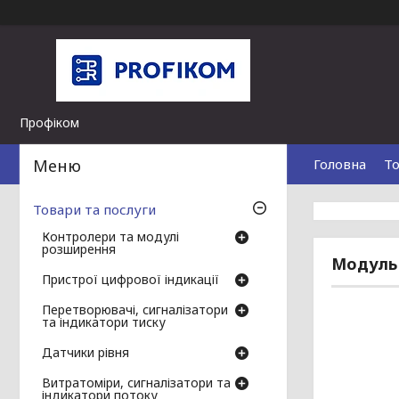
Профіком
Головна
То
Товари та послуги
Контролери та модулі
розширення
Модуль 
Пристрої цифрової індикації
Перетворювачі, сигналізатори
та індикатори тиску
Датчики рівня
Витратоміри, сигналізатори та
індикатори потоку