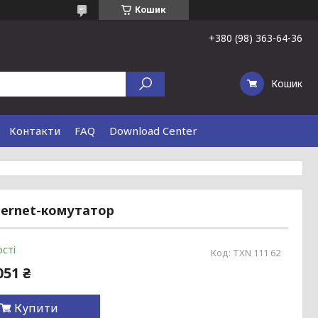
Кошик
+380 (98) 363-64-36
Кошик
Контакти
FAQ
Download Center
hernet-комутатор
сті
Код:
TXN 111 62
051 ₴
Купити