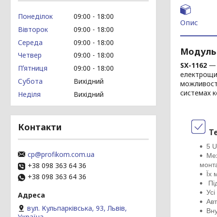
Понеділок
09:00
18:00
Опис
Вівторок
09:00
18:00
Середа
09:00
18:00
Модуль 
Четвер
09:00
18:00
SX-1162
— 
Пʼятниця
09:00
18:00
електрощит
Субота
Вихідний
можливості
системах к
Неділя
Вихідний
Контакти
Те
5 U
cp@profikom.com.ua
Мех
+38 098 363 64 36
монт
Їх 
+38 098 363 64 36
Під
Усі
Ав
вул. Кульпарківська, 93, Львів,
Вн
Україна