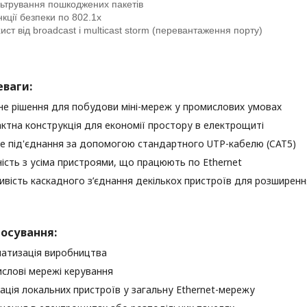
ьтрування пошкоджених пакетів
кції безпеки по 802.1x
ист від broadcast і multicast storm (перевантаження порту)
еваги:
не рішення для побудови міні-мереж у промислових умовах
ктна конструкція для економії простору в електрощиті
е під'єднання за допомогою стандартного UTP-кабелю (CAT5)
ність з усіма пристроями, що працюють по Ethernet
вість каскадного з’єднання декількох пристроїв для розширенн
осування:
атизація виробництва
слові мережі керування
рація локальних пристроїв у загальну Ethernet-мережу