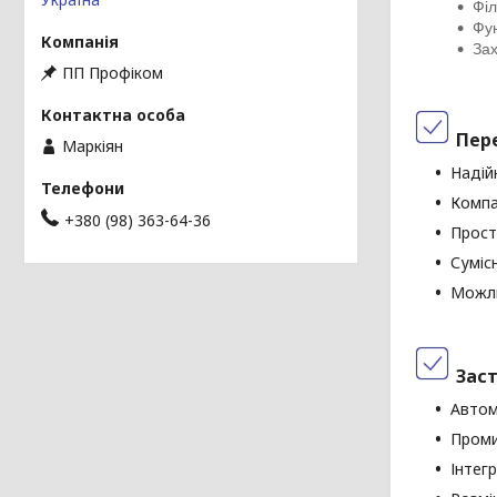
Філ
Фун
Зах
ПП Профіком
Пер
Маркіян
Надій
Компа
+380 (98) 363-64-36
Прост
Суміс
Можли
Заст
Автом
Проми
Інтег