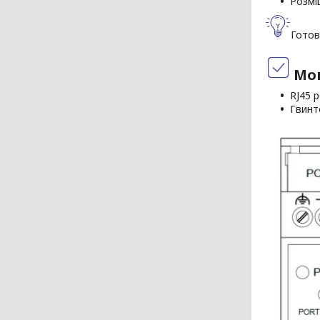
Розмі
Готов
Мо
RJ45 
Гвинт