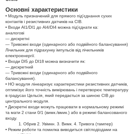
Основні характеристики
• Модуль призначений для прямого під'єднання сухих
контактів і резистивних датчиків на CIB.
• Входи AI1/DI1 до AI4/DI4 можна під'єднати ка:
аналогові
— дискретні
— Тривожні входи (одинарного або подвійного балансування)
Лічильник для підрахунку імпульсів від лічильників
електроенергії.
• Входи DI5 до DI18 можна визначити як:
— дискретний
— Тривожні входи (одинарного або подвійного
балансування).
• НО модуля лінеаризує характеристики резистивних датчиків,
оптимізує його точність вимірювань і перетворює температуру
в градусах Цельсія, який передається за шиною CIB до
центрального модуля.
• Дискретні входи можуть працювати в нормальному режимі
та мати 2 стани 0/1 (вимк./вмик.) або в режимі балансованого
входу.
1. Обрив 2. Увімкн. 3. Вимк. 4. Тривога (тампер)
• Режим роботи та помилка виводиться світлодіодами на