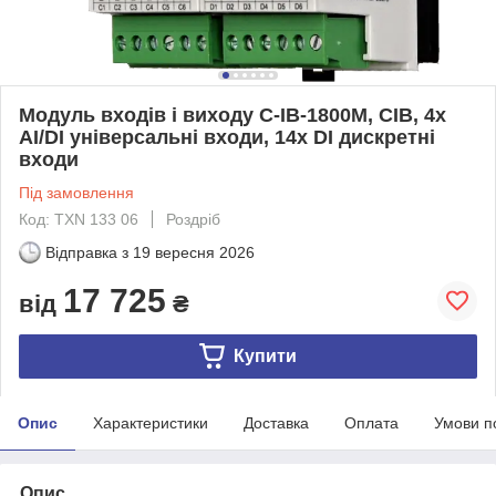
Модуль входів і виходу C-IB-1800M, CIB, 4x
AI/DI універсальні входи, 14x DI дискретні
входи
Під замовлення
Код: TXN 133 06
Роздріб
Відправка з
19 вересня 2026
17 725
від
₴
Купити
Опис
Характеристики
Доставка
Оплата
Умови п
Опис