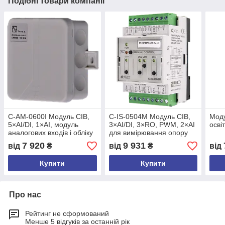
Подібні товари компанії
C-AM-0600I Модуль CIB,
C-IS-0504M Модуль CIB,
Моду
5×AI/DI, 1×AI, модуль
3×AI/DI, 3×RO, PWM, 2×AI
осві
аналогових входів і обліку
для вимірювання опору
електроенергії, IP55
7 920
9 931
від
₴
від
₴
від
Купити
Купити
Про нас
Рейтинг не сформований
Менше 5 відгуків за останній рік