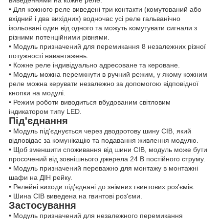
• Для кожного реле виведені три контакти (комутований або
вхідний і два вихідних) водночас усі реле гальванічно
ізольовані один від одного та можуть комутувати сигнали з
різними потенційними рівнями.
• Модуль призначений для перемикання 8 незалежних різної
потужності навантажень.
• Кожне реле індивідуально адресоване та кероване.
• Модуль можна перемкнути в ручний режим, у якому кожним
реле можна керувати незалежно за допомогою відповідної
кнопки на модулі.
• Режим роботи виводиться вбудованим світловим
індикатором типу LED.
Під'єднання
• Модуль під'єднується через дводротову шину CIB, який
відповідає за комунікацію та подавання живлення модулю.
• Щоб зменшити споживання від шини CIB, модуль може бути
просочений від зовнішнього джерела 24 В постійного струму.
• Модуль призначений переважно для монтажу в монтажні
шафи на ДІН рейку.
• Релейні виходи під'єднані до знімних гвинтових роз'ємів.
• Шина CIB виведена на гвинтові роз'єми.
Застосування
• Модуль призначений для незалежного перемикання