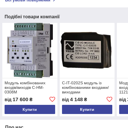
Всі умови повернення
Подібні товари компанії
Модуль комбінованих
C-IT-0202S модуль із
Моду
входів/виходів C-HM-
комбінованими входами/
вход
0308M
виходами
112
17 600
4 148
від
₴
від
₴
від
Купити
Купити
Про нас