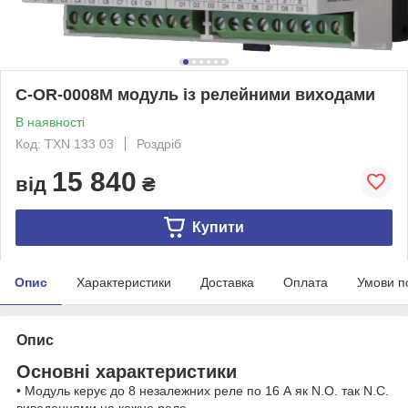
C-OR-0008M модуль із релейними виходами
В наявності
Код: TXN 133 03
Роздріб
15 840
від
₴
Купити
Опис
Характеристики
Доставка
Оплата
Умови п
Опис
Основні характеристики
• Модуль керує до 8 незалежних реле по 16 А як N.O. так N.C.
виведеннями на кожне реле.