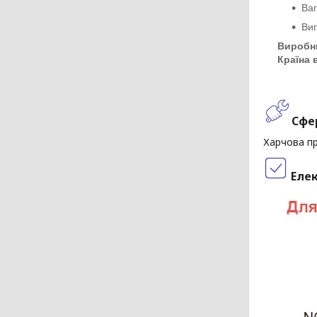
Ваг
Вип
Виробн
Країна 
Сфе
Харчова пр
Елек