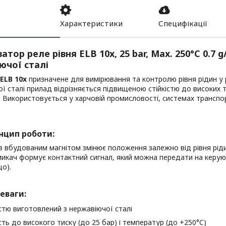
Характеристики
Специфікації
атор реле рівня ELB 10x, 25 bar, Max. 250°C 0.7 g
ючої сталі
ELB 10x
призначене для вимірювання та контролю рівня рідин у 
ї сталі прилад відрізняється підвищеною стійкістю до високих т
. Використовується у харчовій промисловості, системах транспо
нцип роботи:
з вбудованим магнітом змінює положення залежно від рівня ріди
икач формує контактний сигнал, який можна передати на керуюч
о).
еваги:
стю виготовлений з нержавіючої сталі
ість до високого тиску (до 25 бар) і температур (до +250°C)