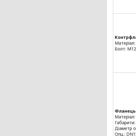
Контрфл
Матеріал:
Болт: M12
Фланець
Матеріал:
Габарити:
Діаметр о
Опц.: DN1