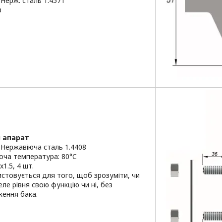
 Нерж. сталь 1.4571
в
 апарат
 Нержавіюча сталь 1.4408
оча температура: 80°C
1.5, 4 шт.
истовується для того, щоб зрозуміти, чи
еле рівня свою функцію чи ні, без
ення бака.