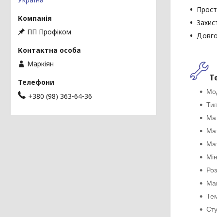
Прост
Захис
ПП Профіком
Довго
Маркіян
Т
Мод
+380 (98) 363-64-36
Тип
Ма
Мат
Мат
Мін
Роз
Мак
Те
Сту