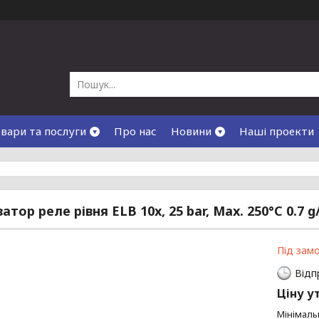
вари та послуги
Про нас
Новини
Наші проекти
атор реле рівня ELB 10x, 25 bar, Max. 250°C 0.7 
Під зам
Відп
Ціну у
Мінімаль