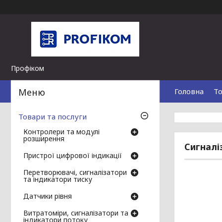
Профіком
Головна
То
Товари та послуги
Контролери та модулі
розширення
Сигналіз
Пристрої цифрової індикації
Перетворювачі, сигналізатори
та індикатори тиску
Датчики рівня
Витратоміри, сигналізатори та
індикатори потоку