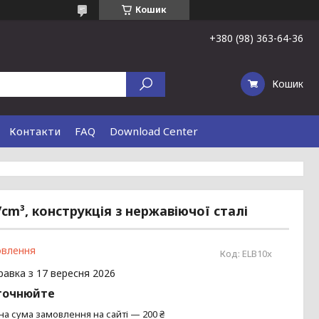
Кошик
+380 (98) 363-64-36
Кошик
Контакти
FAQ
Download Center
g/cm³, конструкція з нержавіючої сталі
овлення
Код:
ELB10x
равка з 17 вересня 2026
точнюйте
на сума замовлення на сайті — 200 ₴