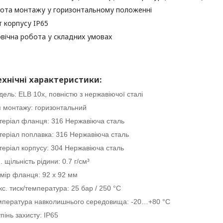
ота монтажу у горизонтальному положенні
т корпусу IP65
вічна робота у складних умовах
ехнічні характеристики:
ель: ELB 10x, повністю з нержавіючої сталі
 монтажу: горизонтальний
теріал фланця: 316 Нержавіюча сталь
еріал поплавка: 316 Нержавіюча сталь
еріал корпусу: 304 Нержавіюча сталь
. щільність рідини: 0.7 г/см³
мір фланця: 92 х 92 мм
с. тиск/температура: 25 бар / 250 °C
мпература навколишнього середовища: -20…+80 °C
пінь захисту: IP65