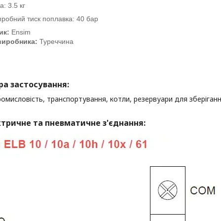
а: 3.5 кг
робний тиск поплавка: 40 бар
ик:
Ensim
виробника:
Туреччина
ра застосування:
омисловість, транспортування, котли, резервуари для зберіган
тричне та пневматичне з'єднання: