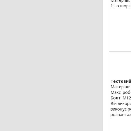
Матеріал:
11 отворі
Тестовий
Матеріал:
Макс. роб
Болт: M12x
Він викор
виконує р
розвантаж