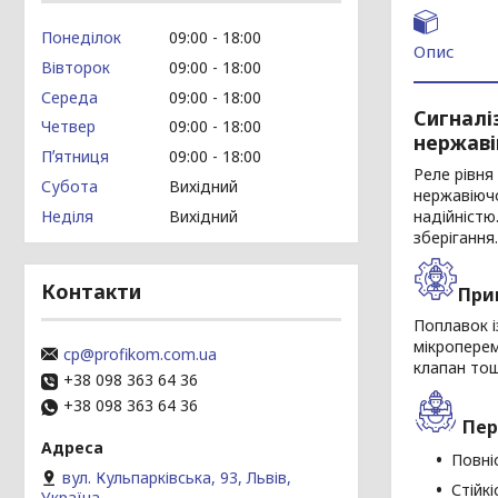
Понеділок
09:00
18:00
Опис
Вівторок
09:00
18:00
Середа
09:00
18:00
Сигналіз
Четвер
09:00
18:00
нержаві
Пʼятниця
09:00
18:00
Реле рівня
Субота
Вихідний
нержавіючо
Неділя
Вихідний
надійністю
зберігання.
Контакти
При
Поплавок і
мікроперем
cp@profikom.com.ua
клапан тощ
+38 098 363 64 36
+38 098 363 64 36
Пер
Повні
вул. Кульпарківська, 93, Львів,
Стійк
Україна