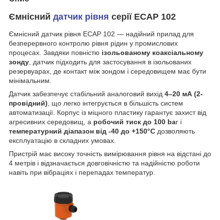
Ємнісний
датчик рівня
серії ECAP 102
Ємнісний датчик рівня ECAP 102 — надійний прилад для
безперервного контролю рівня рідин у промислових
процесах. Завдяки повністю
ізольованому коаксіальному
зонду
, датчик підходить для застосування в ізольованих
резервуарах, де контакт між зондом і середовищем має бути
мінімальним.
Датчик забезпечує стабільний аналоговий вихід
4–20 мА (2-
провідний)
, що легко інтегрується в більшість систем
автоматизації. Корпус із міцного пластику гарантує захист від
агресивних середовищ, а
робочий тиск до 100 ba
r і
температурний діапазон від -40 до +150°C
дозволяють
експлуатацію в складних умовах.
Пристрій має високу точність вимірювання рівня на відстані до
4 метрів і відзначається довговічністю та надійністю роботи
навіть при вібраціях і перепадах температур.