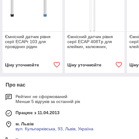
Ємнісний датчик рівня
Ємнісний датчик рівня
Ємні
серії ECAPr 103 для
серії ECAP 408Tp для
сері
провідних рідин
клейких, калюжних,
клей
кислотних речовин
кисл
(кор
Ціну уточнюйте
Ціну уточнюйте
Цін
Про нас
Рейтинг не сформований
Менше 5 відгуків за останній рік
Працює з 11.04.2013
м. Львів
вул. Кульпарківська, 93, Львів, Україна