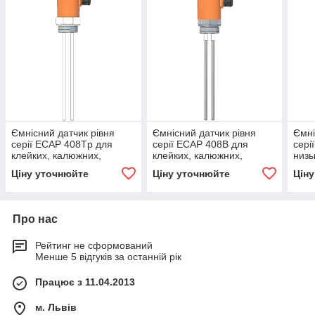
Ємнісний датчик рівня
Ємнісний датчик рівня
Ємні
серії ECAP 408Tp для
серії ECAP 408B для
сері
клейких, калюжних,
клейких, калюжних,
низь
кислотних речовин
кислотних речовин
Ціну уточнюйте
Ціну уточнюйте
Цін
(корпус алюміній)
Про нас
Рейтинг не сформований
Менше 5 відгуків за останній рік
Працює з 11.04.2013
м. Львів