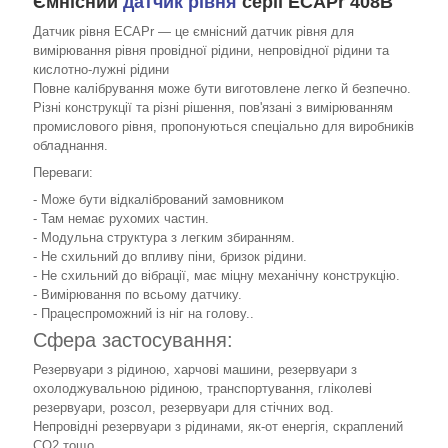
Ємнісний
датчик рівня
серії ECAPr 408B
Датчик рівня ECAPr — це ємнісний датчик рівня для
вимірювання рівня провідної рідини, непровідної рідини та
кислотно-лужні рідини
Повне калібрування може бути виготовлене легко й безпечно.
Різні конструкції та різні рішення, пов'язані з вимірюванням
промислового рівня, пропонуються спеціально для виробників
обладнання.
Переваги:
- Може бути відкалібрований замовником
- Там немає рухомих частин.
- Модульна структура з легким збиранням.
- Не схильний до впливу піни, бризок рідини.
- Не схильний до вібрації, має міцну механічну конструкцію.
- Вимірювання по всьому датчику.
- Працеспроможний із ніг на голову..
Сфера застосування:
Резервуари з рідиною, харчові машини, резервуари з
охолоджувальною рідиною, транспортування, гліколеві
резервуари, розсол, резервуари для стічних вод.
Непровідні резервуари з рідинами, як-от енергія, скраплений
CO2 тощо.