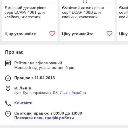
Ємнісний датчик рівня
Ємнісний датчик рівня
Ємні
серії ECAPr 408T для
серії ECAP 408B для
сері
клейких, кислотних,
клейких, калюжних,
клей
калюжних матеріалів
кислотних речовин
кисл
(корпус алюміній)
Ціну уточнюйте
Ціну уточнюйте
Цін
Про нас
Рейтинг не сформований
Менше 5 відгуків за останній рік
Працює з 11.04.2013
м. Львів
вул. Кульпарківська, 93, Львів, Україна
Контакти
Сьогодні працює з 09:00 до 18:00
Показати весь графік роботи