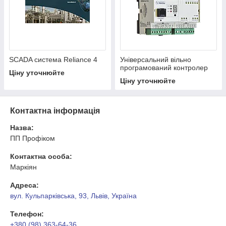
SCADA система Reliance 4
Універсальний вільно
програмований контролер
Ціну уточнюйте
Tecomat Foxtrot CP-
Ціну уточнюйте
1005/1015
Контактна інформація
Назва:
ПП Профіком
Контактна особа:
Маркіян
Адреса:
вул. Кульпарківська, 93, Львів, Україна
Телефон:
+380 (98) 363-64-36