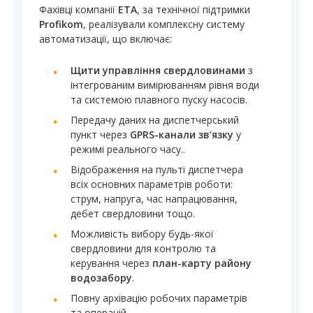
Фахівці компанії
ЕТА
, за технічної підтримки
Profikom
, реалізували комплексну систему
автоматизації, що включає:
Щити управління свердловинами
з
інтегрованим вимірюванням рівня води
та системою плавного пуску насосів.
Передачу даних на диспетчерський
пункт через
GPRS-канали зв’язку
у
режимі реального часу..
Відображення на пульті диспетчера
всіх основних параметрів роботи:
струм, напруга, час напрацювання,
дебет свердловини тощо.
Можливість вибору будь-якої
свердловини для контролю та
керування через
план-карту району
водозабору
.
Повну архівацію робочих параметрів
та операцій.