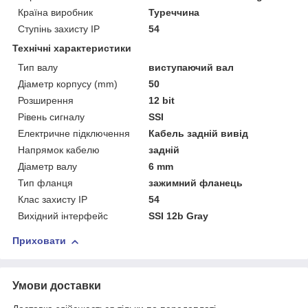
Країна виробник
Туреччина
Ступінь захисту IP
54
Технічні характеристики
Тип валу
виступаючий вал
Діаметр корпусу (mm)
50
Розширення
12 bit
Рівень сигналу
SSI
Електричне підключення
Кабель задній вивід
Напрямок кабелю
задній
Діаметр валу
6 mm
Тип фланця
зажимний фланець
Клас захисту ІР
54
Вихідний інтерфейс
SSI 12b Gray
Приховати
Умови доставки