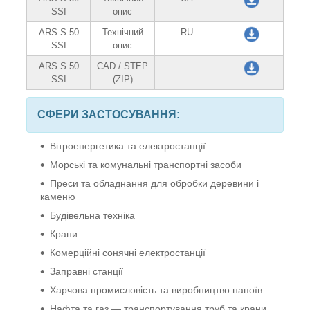
SSI
опис
ARS S 50
Технічний
RU
SSI
опис
ARS S 50
CAD / STEP
SSI
(ZIP)
СФЕРИ ЗАСТОСУВАННЯ:
Вітроенергетика та електростанції
Морські та комунальні транспортні засоби
Преси та обладнання для обробки деревини і
каменю
Будівельна техніка
Крани
Комерційні сонячні електростанції
Заправні станції
Харчова промисловість та виробництво напоїв
Нафта та газ — транспортування труб та крани