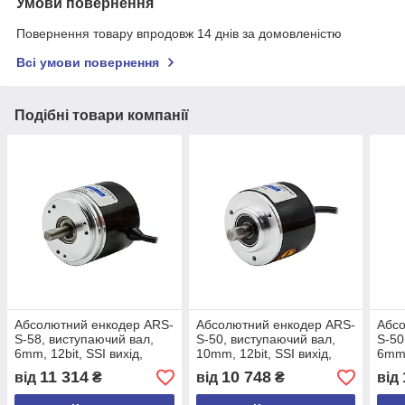
Умови повернення
Повернення товару впродовж 14 днів за домовленістю
Всі умови повернення
Подібні товари компанії
Абсолютний енкодер ARS-
Абсолютний енкодер ARS-
Абсо
S-58, виcтупаючий вал,
S-50, виcтупаючий вал,
S-50
6mm, 12bit, SSI вихід,
10mm, 12bit, SSI вихід,
6mm,
Gray, кабель 3м,
Gray, кабель 5м,
Gray
11 314
10 748
від
₴
від
₴
від
задній+спираль
задній+спираль
задн