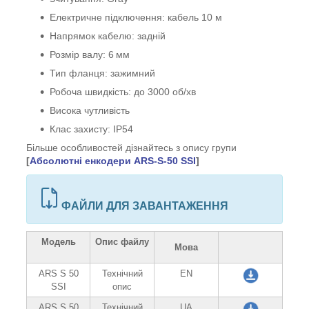
Електричне підключення: кабель 10 м
Напрямок кабелю: задній
Розмір валу: 6 мм
Тип фланця: зажимний
Робоча швидкість: до 3000 об/хв
Висока чутливість
Клас захисту: IP54
Більше особливостей дізнайтесь з опису групи
[
Абсолютні енкодери ARS-S-50 SSI
]
ФАЙЛИ ДЛЯ ЗАВАНТАЖЕННЯ
Модель
Опис файлу
Мова
ARS S 50
Технічний
EN
SSI
опис
ARS S 50
Технічний
UA