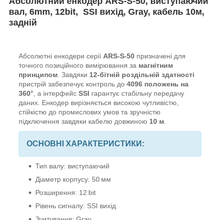
Абсолютний енкодер ARS-S-50, виcтупаючий
вал, 6mm, 12bit, SSI вихід, Gray, кабель 10м,
задній
Абсолютні енкодери серії
ARS-S-50
призначені для
точного позиційного вимірювання за
магнітним
принципом
. Завдяки
12-бітній роздільній здатності
пристрій забезпечує контроль до
4096 положень на
360°
, а інтерфейс
SSI
гарантує стабільну передачу
даних. Енкодер вирізняється високою чутливістю,
стійкістю до промислових умов та зручністю
підключення завдяки кабелю довжиною
10 м
.
ОСНОВНІ ХАРАКТЕРИСТИКИ:
Тип валу: виступаючий
Діаметр корпусу: 50 мм
Розширення: 12 bit
Рівень сигналу: SSI вихід
Зчитування: Gray