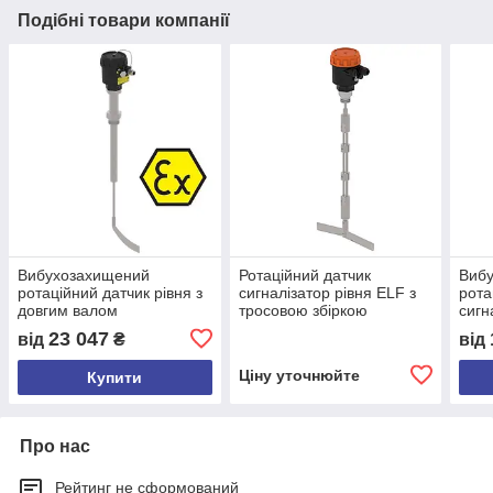
Подібні товари компанії
Вибухозахищений
Ротаційний датчик
Виб
ротаційний датчик рівня з
сигналізатор рівня ELF з
рота
довгим валом
тросовою збіркою
сигн
високотемпературний 150
L2000mm, 1" BSP,
верт
23 047
від
₴
від
°C, L1500mm, 1" BSP,
Алюміній, 220 VAC, корпус
L150
Алюміній, 24 VDC
алюміній B20x
Алюм
Ціну уточнюйте
Купити
алюм
Про нас
Рейтинг не сформований