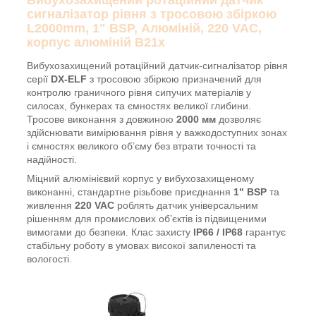
сигналізатор рівня з тросовою збіркою
L2000mm, 1" BSP, Алюміній, 220 VAC,
корпус алюміній B21x
Вибухозахищений ротаційний датчик-сигналізатор рівня
серії
DX-ELF
з тросовою збіркою призначений для
контролю граничного рівня сипучих матеріалів у
силосах, бункерах та ємностях великої глибини.
Тросове виконання з довжиною
2000 мм
дозволяє
здійснювати вимірювання рівня у важкодоступних зонах
і ємностях великого об’єму без втрати точності та
надійності.
Міцний алюмінієвий корпус у вибухозахищеному
виконанні, стандартне різьбове приєднання
1" BSP
та
живлення
220 VAC
роблять датчик універсальним
рішенням для промислових об’єктів із підвищеними
вимогами до безпеки. Клас захисту
IP66 / IP68
гарантує
стабільну роботу в умовах високої запиленості та
вологості.