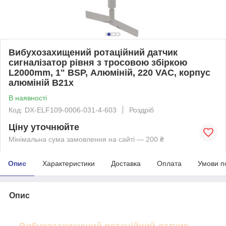
Вибухозахищений ротаційний датчик
сигналізатор рівня з тросовою збіркою
L2000mm, 1" BSP, Алюміній, 220 VAC, корпус
алюміній B21x
В наявності
Код: DX-ELF109-0006-031-4-603
Роздріб
Ціну уточнюйте
Мінімальна сума замовлення на сайті — 200 ₴
Опис
Характеристики
Доставка
Оплата
Умови п
Опис
Вибухозахищений ротаційний датчик