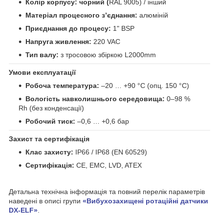
Колір корпусу: чорний (
RAL 9005) / інший
Матеріал процесного з’єднання:
алюміній
Приєднання до процесу:
1" BSP
Напруга живлення:
220 VAC
Тип валу:
з тросовою збіркою L2000mm
Умови експлуатації
Робоча температура:
–20 … +90 °C (опц. 150 °C)
Вологість навколишнього середовища:
0–98 %
Rh (без конденсації)
Робочий тиск:
–0,6 … +0,6 бар
Захист та сертифікація
Клас захисту:
IP66 / IP68 (EN 60529)
Сертифікація:
CE, EMC, LVD, ATEX
Детальна технічна інформація та повний перелік параметрів
наведені в описі групи
«Вибухозахищені ротаційні датчики
DX-ELF»
.